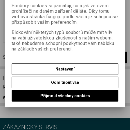
gradací
Soubory cookies si pamatují, co a jak ve svém
prohlížeči na daném zařízení děláte. Díky tomu
18 100,45 Kč
(761,48 EUR)
webová stránka funguje podle vás a je schopná se
25 857,78 Kč
přizpůsobit vašim preferencím.
14 959,05 Kč
(629,33 EUR)
(Vaše
cena bez DPH:)
Blokování některých typů souborů může mít vliv
Přidat do košíku
na vaši uživatelskou zkušenost s naším webem,
také nebudeme schopni poskytnout vám nabídku
na základě vašich preferencí.
Strana
1
z
1
Celkem
1
záznamů
1
Nastavení
Info
Odmítnout vše
Katalog výrobků FOMA
Přijmout všechny cookies
www.foma.cz
ZÁKAZNICKÝ SERVIS