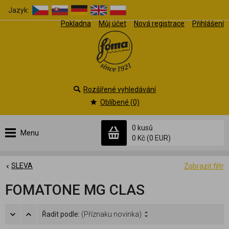
Jazyk:
Pokladna
Můj účet
Nová registrace
Přihlášení
Rozšířené vyhledávání
Oblíbené (0)
0 kusů
Menu
0 Kč
(0 EUR)
SLEVA
Zobrazit filtr
FOMATONE MG CLAS
Řadit podle:
(Příznaku novinka)