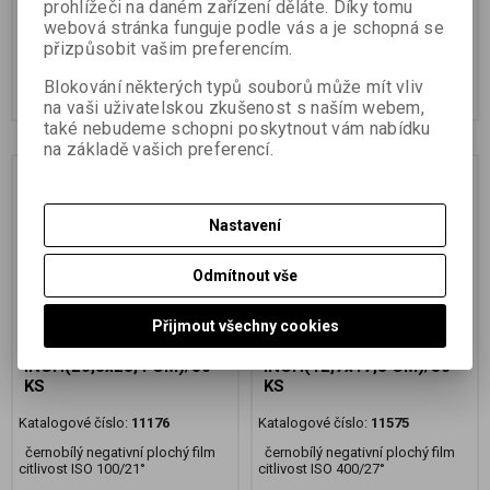
prohlížeči na daném zařízení děláte. Díky tomu
3 236,25 Kč
(136,15 EUR)
1 118,80 Kč
(47,07 EUR)
webová stránka funguje podle vás a je schopná se
2 674,59 Kč
(112,52 EUR)
(Vaše
924,63 Kč
(38,90 EUR)
(Vaše cena
přizpůsobit vašim preferencím.
cena bez DPH:)
bez DPH:)
Blokování některých typů souborů může mít vliv
Přidat do košíku
Přidat do košíku
na vaši uživatelskou zkušenost s naším webem,
také nebudeme schopni poskytnout vám nabídku
na základě vašich preferencí.
Nastavení
Odmítnout vše
Přijmout všechny cookies
FOMAPAN 100 8x10
FOMAPAN 400 5x7
INCH(20,3x25,4 CM)/50
INCH(12,7x17,8 CM)/50
KS
KS
Katalogové číslo:
11176
Katalogové číslo:
11575
černobílý negativní plochý film
černobílý negativní plochý film
citlivost ISO 100/21°
citlivost ISO 400/27°