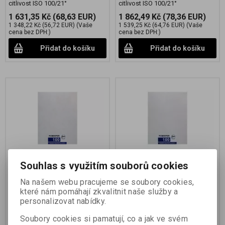
citlivost ISO 100/21°
citlivost ISO 100/21°
1 631,35 Kč
(68,63 EUR)
1 862,49 Kč
(78,36 EUR)
1 348,22 Kč
(56,72 EUR)
(Vaše
1 539,25 Kč
(64,76 EUR)
(Vaše
cena bez DPH:)
cena bez DPH:)
Přidat do košíku
Přidat do košíku
Souhlas s využitím souborů cookies
FOMAPAN 100 18x24
FOMAPAN 100 4x5
CM/50 KS
INCH(10,2x12,7 CM)/50
Na našem webu pracujeme se soubory cookies,
KS
které nám pomáhají zkvalitnit naše služby a
personalizovat nabídky.
Katalogové číslo:
11185
Katalogové číslo:
11174
černobílý negativní plochý film
černobílý negativní plochý film
Soubory cookies si pamatují, co a jak ve svém
citlivost ISO 100/21°
citlivost ISO 100/21°