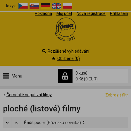
Jazyk:
Pokladna
Můj účet
Nová registrace
Přihlášení
Rozšířené vyhledávání
Oblíbené (0)
0 kusů
Menu
0 Kč
(0 EUR)
Černobílé negativní filmy
Zobrazit filtr
ploché (listové) filmy
Řadit podle:
(Příznaku novinka)