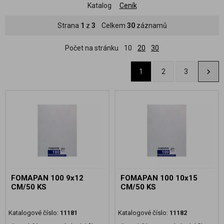
Katalog
Ceník
Strana
1
z
3
Celkem
30
záznamů
Počet na stránku
10
20
30
1
2
3
FOMAPAN 100 9x12
FOMAPAN 100 10x15
CM/50 KS
CM/50 KS
Katalogové číslo:
11181
Katalogové číslo:
11182