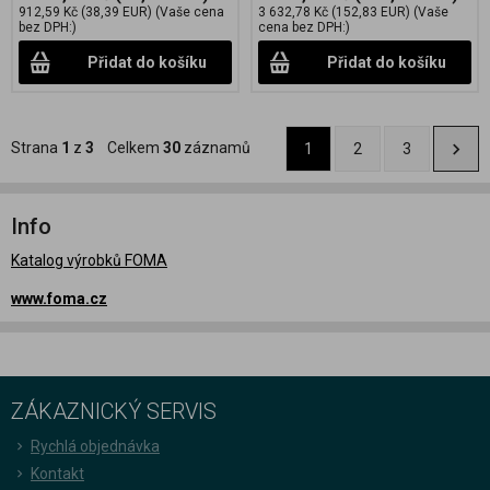
912,59 Kč
(38,39 EUR)
(Vaše cena
3 632,78 Kč
(152,83 EUR)
(Vaše
bez DPH:)
cena bez DPH:)
Přidat do košíku
Přidat do košíku
Strana
1
z
3
Celkem
30
záznamů
1
2
3
Info
Katalog výrobků FOMA
www.foma.cz
ZÁKAZNICKÝ SERVIS
Rychlá objednávka
Kontakt