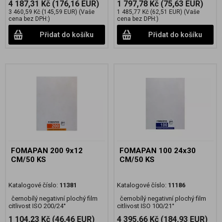
4 187,31 Kč
(176,16 EUR)
1 797,78 Kč
(75,63 EUR)
3 460,59 Kč
(145,59 EUR)
(Vaše
1 485,77 Kč
(62,51 EUR)
(Vaše
cena bez DPH:)
cena bez DPH:)
Přidat do košíku
Přidat do košíku
FOMAPAN 200 9x12
FOMAPAN 100 24x30
CM/50 KS
CM/50 KS
Katalogové číslo:
11381
Katalogové číslo:
11186
černobílý negativní plochý film
černobílý negativní plochý film
citlivost ISO 200/24°
citlivost ISO 100/21°
1 104,23 Kč
(46,46 EUR)
4 395,66 Kč
(184,93 EUR)