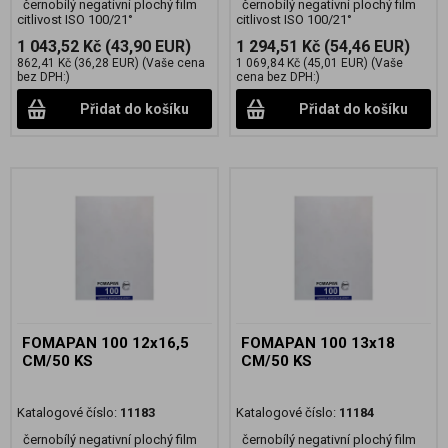
černobílý negativní plochý film
černobílý negativní plochý film
citlivost ISO 100/21°
citlivost ISO 100/21°
1 043,52 Kč
(43,90 EUR)
1 294,51 Kč
(54,46 EUR)
862,41 Kč
(36,28 EUR)
(Vaše cena
1 069,84 Kč
(45,01 EUR)
(Vaše
bez DPH:)
cena bez DPH:)
Přidat do košíku
Přidat do košíku
FOMAPAN 100 12x16,5
FOMAPAN 100 13x18
CM/50 KS
CM/50 KS
Katalogové číslo:
11183
Katalogové číslo:
11184
černobílý negativní plochý film
černobílý negativní plochý film