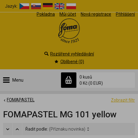
Jazyk:
Pokladna
Můj účet
Nová registrace
Přihlášení
Rozšířené vyhledávání
Oblíbené (0)
0 kusů
Menu
0 Kč
(0 EUR)
FOMAPASTEL
Zobrazit filtr
FOMAPASTEL MG 101 yellow
Řadit podle:
(Příznaku novinka)