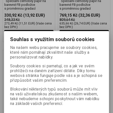
Speciální černobílý papír na
Speciální černobílý papír na
barevné FB podložce
barevné FB podložce
s proměnnou gradací
s proměnnou gradací
330,92 Kč
(13,92 EUR)
769,15 Kč
(32,36 EUR)
348,33 Kč
809,64 Kč
273,49 Kč
(11,51 EUR)
(Vaše cena
635,66 Kč
(26,74 EUR)
(Vaše cena
bez DPH:)
bez DPH:)
Přidat do košíku
Přidat do košíku
Souhlas s využitím souborů cookies
Na našem webu pracujeme se soubory cookies,
které nám pomáhají zkvalitnit naše služby a
Sleva
Sleva
personalizovat nabídky.
5,0 %
5,0 %
Soubory cookies si pamatují, co a jak ve svém
prohlížeči na daném zařízení děláte. Díky tomu
webová stránka funguje podle vás a je schopná se
přizpůsobit vašim preferencím.
Blokování některých typů souborů může mít vliv
na vaši uživatelskou zkušenost s naším webem,
FOMAPASTEL MG 101
FOMAPASTEL MG 101
yellow 50,8x61 CM
yellow 12,7x17,8 CM (5x7
také nebudeme schopni poskytnout vám nabídku
(20x24 INCH)/10 SH.
INCH)/25 SH.
na základě vašich preferencí.
Katalogové číslo:
27302
Katalogové číslo:
27303