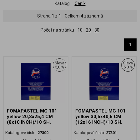
Katalog
Ceník
Strana
1
z
1
Celkem
4
záznamů
Počet na stránku
10
20
30
1
Sleva
Sleva
5,0 %
5,0 %
FOMAPASTEL MG 101
FOMAPASTEL MG 101
yellow 20,3x25,4 CM
yellow 30,5x40,6 CM
(8x10 INCH)/10 SH.
(12x16 INCH)/10 SH.
Katalogové číslo:
27300
Katalogové číslo:
27301