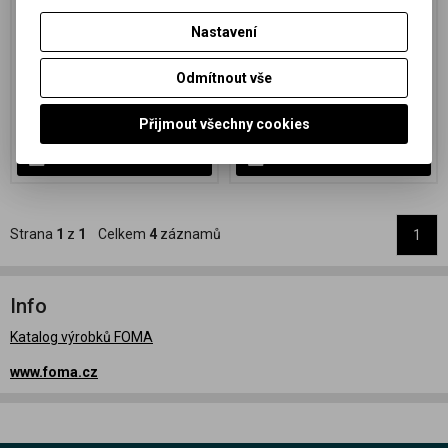
Speciální černobílý papír na
Speciální černobílý papír na
Nastavení
barevné FB podložce
barevné FB podložce
s proměnnou gradací
s proměnnou gradací
1 815,57 Kč
(76,38 EUR)
787,90 Kč
(33,15 EUR)
Odmítnout vše
1 911,12 Kč
829,37 Kč
1 500,47 Kč
(63,13 EUR)
(Vaše
651,16 Kč
(27,39 EUR)
(Vaše cena
Přijmout všechny cookies
cena bez DPH:)
bez DPH:)
Přidat do košíku
Přidat do košíku
Strana
1
z
1
Celkem
4
záznamů
1
Info
Katalog výrobků FOMA
www.foma.cz