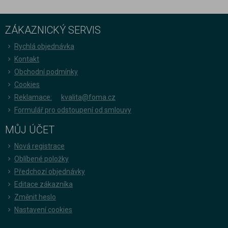
ZÁKAZNICKÝ SERVIS
Rychlá objednávka
Kontakt
Obchodní podmínky
Cookies
Reklamace:
kvalita@foma.cz
Formulář pro odstoupení od smlouvy
MŮJ ÚČET
Nová registrace
Oblíbené položky
Předchozí objednávky
Editace zákazníka
Změnit heslo
Nastavení cookies