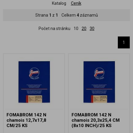
Katalog
Ceník
Strana
1
z
1
Celkem
4
záznamů
Počet na stránku
10
20
30
1
FOMABROM 142 N
FOMABROM 142 N
chamois 12,7x17,8
chamois 20,3x25,4 CM
CM/25 KS
(8x10 INCH)/25 KS