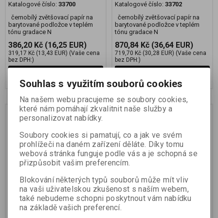
Katalogové číslo:
33700
Katalogové číslo:
33702
černobílý zvětšovací papír na
černobílý zvětšovací papír na
barytované podložce v teplém
barytované podložce v teplém
tónu gradace N
tónu gradace N
386,20 Kč
(16,25 EUR)
870,84 Kč
(36,64 EUR)
319,17 Kč
(13,43 EUR)
(Vaše cena
719,70 Kč
(30,28 EUR)
(Vaše cena
bez DPH:)
bez DPH:)
Přidat do košíku
Přidat do košíku
Souhlas s využitím souborů cookies
Na našem webu pracujeme se soubory cookies,
které nám pomáhají zkvalitnit naše služby a
personalizovat nabídky.
Soubory cookies si pamatují, co a jak ve svém
prohlížeči na daném zařízení děláte. Díky tomu
webová stránka funguje podle vás a je schopná se
přizpůsobit vašim preferencím.
Blokování některých typů souborů může mít vliv
na vaši uživatelskou zkušenost s naším webem,
také nebudeme schopni poskytnout vám nabídku
FOMABROM 142 N
FOMABROM 142 N
na základě vašich preferencí.
chamois 30,5x40,6
chamois 50,8x61 CM/10