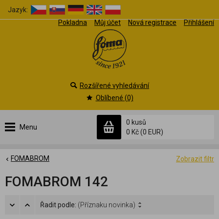
Jazyk:
Pokladna
Můj účet
Nová registrace
Přihlášení
Rozšířené vyhledávání
Oblíbené (0)
0 kusů
Menu
0 Kč
(0 EUR)
FOMABROM
Zobrazit filtr
FOMABROM 142
Řadit podle:
(Příznaku novinka)