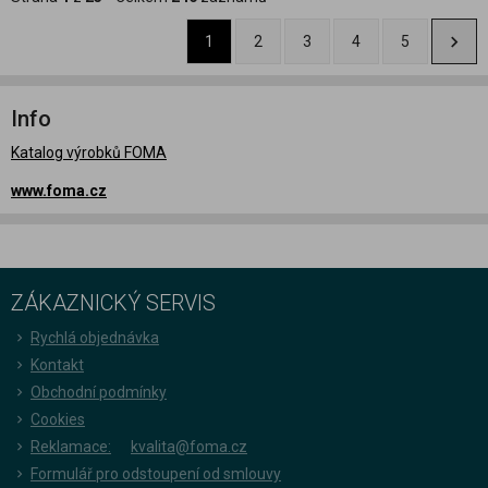
1
2
3
4
5
Info
Katalog výrobků FOMA
www.foma.cz
ZÁKAZNICKÝ SERVIS
Rychlá objednávka
Kontakt
Obchodní podmínky
Cookies
Reklamace:
kvalita@foma.cz
Formulář pro odstoupení od smlouvy