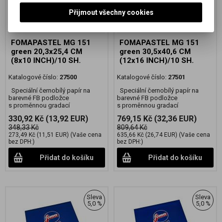
Přijmout všechny cookies
FOMAPASTEL MG 151
FOMAPASTEL MG 151
green 20,3x25,4 CM
green 30,5x40,6 CM
(8x10 INCH)/10 SH.
(12x16 INCH)/10 SH.
Katalogové číslo:
27500
Katalogové číslo:
27501
Speciální černobílý papír na
Speciální černobílý papír na
barevné FB podložce
barevné FB podložce
s proměnnou gradací
s proměnnou gradací
330,92 Kč
(13,92 EUR)
769,15 Kč
(32,36 EUR)
348,33 Kč
809,64 Kč
273,49 Kč
(11,51 EUR)
(Vaše cena
635,66 Kč
(26,74 EUR)
(Vaše cena
bez DPH:)
bez DPH:)
Přidat do košíku
Přidat do košíku
Sleva
Sleva
5,0 %
5,0 %