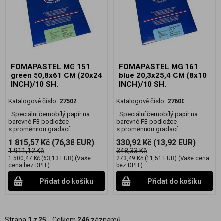
FOMAPASTEL MG 151
FOMAPASTEL MG 161
green 50,8x61 CM (20x24
blue 20,3x25,4 CM (8x10
INCH)/10 SH.
INCH)/10 SH.
Katalogové číslo:
27502
Katalogové číslo:
27600
Speciální černobílý papír na
Speciální černobílý papír na
barevné FB podložce
barevné FB podložce
s proměnnou gradací
s proměnnou gradací
1 815,57 Kč
(76,38 EUR)
330,92 Kč
(13,92 EUR)
1 911,12 Kč
348,33 Kč
1 500,47 Kč
(63,13 EUR)
(Vaše
273,49 Kč
(11,51 EUR)
(Vaše cena
cena bez DPH:)
bez DPH:)
Přidat do košíku
Přidat do košíku
Strana
1
z
25
Celkem
246
záznamů