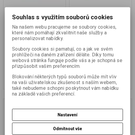
FOMAPASTEL MG 171
FOMAPASTEL MG 171
Souhlas s využitím souborů cookies
red 30,5x40,6 CM (12x16
red 50,8x61 CM (20x24
INCH)/10 SH.
INCH)/10 SH.
Na našem webu pracujeme se soubory cookies,
které nám pomáhají zkvalitnit naše služby a
Katalogové číslo:
27401
Katalogové číslo:
27402
personalizovat nabídky.
Speciální černobílý papír na
Speciální černobílý papír na
barevné FB podložce
barevné FB podložce
Soubory cookies si pamatují, co a jak ve svém
s proměnnou gradací
s proměnnou gradací
prohlížeči na daném zařízení děláte. Díky tomu
769,15 Kč
(32,36 EUR)
1 815,57 Kč
(76,38 EUR)
webová stránka funguje podle vás a je schopná se
809,64 Kč
1 911,12 Kč
přizpůsobit vašim preferencím.
635,66 Kč
(26,74 EUR)
(Vaše cena
1 500,47 Kč
(63,13 EUR)
(Vaše
bez DPH:)
cena bez DPH:)
Blokování některých typů souborů může mít vliv
Přidat do košíku
Přidat do košíku
na vaši uživatelskou zkušenost s naším webem,
také nebudeme schopni poskytnout vám nabídku
na základě vašich preferencí.
Sleva
Sleva
5,0 %
5,0 %
Nastavení
Odmítnout vše