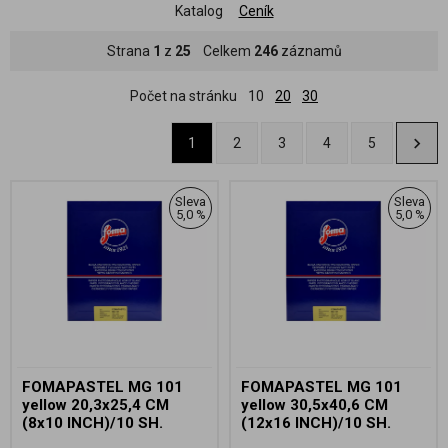
Katalog
Ceník
Strana
1
z
25
Celkem
246
záznamů
Počet na stránku
10
20
30
1
2
3
4
5
Sleva
Sleva
5,0 %
5,0 %
FOMAPASTEL MG 101
FOMAPASTEL MG 101
yellow 20,3x25,4 CM
yellow 30,5x40,6 CM
(8x10 INCH)/10 SH.
(12x16 INCH)/10 SH.