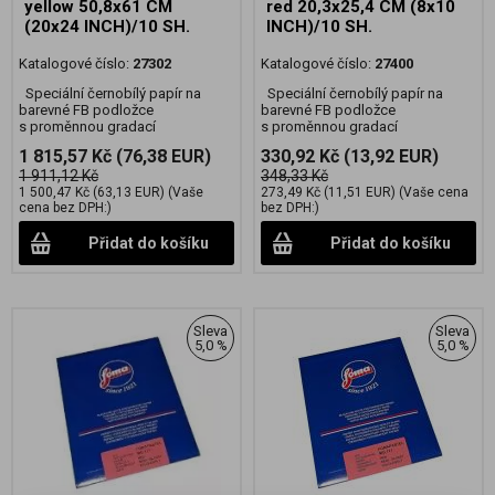
yellow 50,8x61 CM
red 20,3x25,4 CM (8x10
(20x24 INCH)/10 SH.
INCH)/10 SH.
Katalogové číslo:
27302
Katalogové číslo:
27400
Speciální černobílý papír na
Speciální černobílý papír na
barevné FB podložce
barevné FB podložce
s proměnnou gradací
s proměnnou gradací
1 815,57 Kč
(76,38 EUR)
330,92 Kč
(13,92 EUR)
1 911,12 Kč
348,33 Kč
1 500,47 Kč
(63,13 EUR)
(Vaše
273,49 Kč
(11,51 EUR)
(Vaše cena
cena bez DPH:)
bez DPH:)
Přidat do košíku
Přidat do košíku
Sleva
Sleva
5,0 %
5,0 %