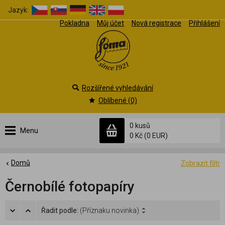
Jazyk:
Pokladna
Můj účet
Nová registrace
Přihlášení
Rozšířené vyhledávání
Oblíbené (0)
0 kusů
Menu
0 Kč
(0 EUR)
Domů
Zobrazit filtr
Černobílé fotopapíry
Řadit podle:
(Příznaku novinka)