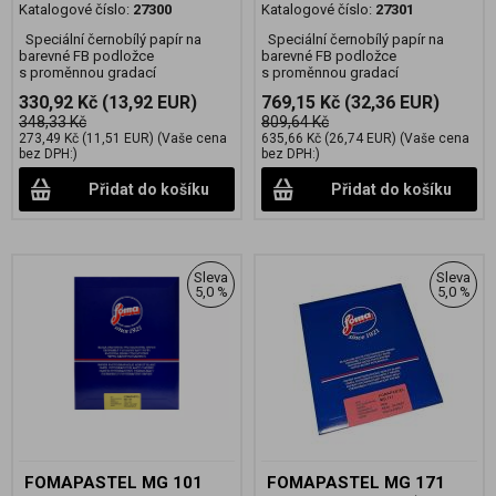
Katalogové číslo:
27300
Katalogové číslo:
27301
Speciální černobílý papír na
Speciální černobílý papír na
barevné FB podložce
barevné FB podložce
s proměnnou gradací
s proměnnou gradací
330,92 Kč
(13,92 EUR)
769,15 Kč
(32,36 EUR)
348,33 Kč
809,64 Kč
273,49 Kč
(11,51 EUR)
(Vaše cena
635,66 Kč
(26,74 EUR)
(Vaše cena
bez DPH:)
bez DPH:)
Přidat do košíku
Přidat do košíku
Sleva
Sleva
5,0 %
5,0 %
FOMAPASTEL MG 101
FOMAPASTEL MG 171