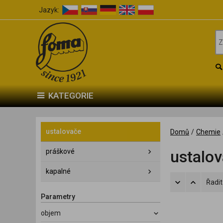
Jazyk:
KATEGORIE
ustalovače
Domů
/
Chemie
práškové
ustalo
kapalné
Řadit
Parametry
objem