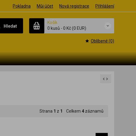
Pokladna
Můj účet
Nová registrace
Přihlášení
Košík
Hledat
0 kusů
-
0 Kč
(0 EUR)
Oblíbené (0)
Strana
1
z
1
Celkem
4
záznamů