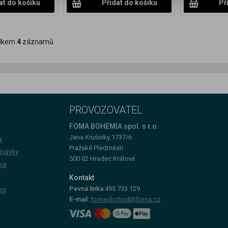
at do košíku
Přidat do košíku
Př
lkem
4
záznamů
PROVOZOVATEL
FOMA BOHEMIA spol. s r.o.
Jana Krušinky 1737/6
y
Pražské Předměstí
dnávky
500 02 Hradec Králové
ka
Kontakt
Pevná linka
495 733 129
es
E-mail:
fomaobchod@foma.cz