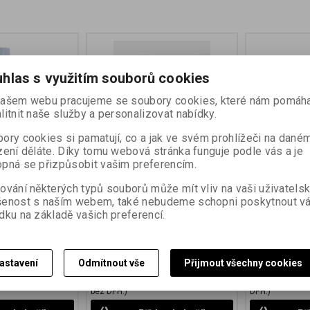
hlas s využitím souborů cookies
ašem webu pracujeme se soubory cookies, které nám pomáha
litnit naše služby a personalizovat nabídky.
ory cookies si pamatují, co a jak ve svém prohlížeči na dané
zení děláte. Díky tomu webová stránka funguje podle vás a je
pná se přizpůsobit vašim preferencím.
 LT
FOMAFIX 5 LT
FOMAFIX P 
ování některých typů souborů může mít vliv na vaši uživatels
KYSELÝ U
šenost s naším webem, také nebudeme schopni poskytnout v
:
70101
Katalogové číslo:
70100
Katalogové čís
dku na základě vašich preferencí.
loustalovače pro
koncentrát rychloustalovače pro
dvoudílný prá
racování Etiketa
ruční i strojní zpracování Etiketa
ustalovač Etik
výrobku
astavení
Odmítnout vše
Přijmout všechny cookies
63 EUR)
821,46 Kč
(34,56 EUR)
120,69 Kč
(
UR)
(Vaše cena bez
678,89 Kč
(28,56 EUR)
(Vaše cena
99,74 Kč
(4,20 
bez DPH:)
DPH:)