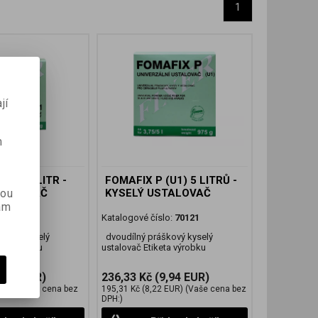
1
jí
m
(U1) 1 LITR -
FOMAFIX P (U1) 5 LITRŮ -
kou
STALOVAČ
KYSELÝ USTALOVAČ
ám
lo:
70120
Katalogové číslo:
70121
škový kyselý
dvoudílný práškový kyselý
eta výrobku
ustalovač Etiketa výrobku
5,08 EUR)
236,33 Kč
(9,94 EUR)
EUR)
(Vaše cena bez
195,31 Kč
(8,22 EUR)
(Vaše cena bez
DPH:)