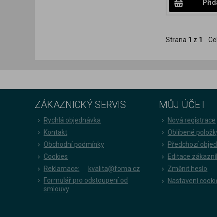
Přid
Strana
1
z
1
Ce
ZÁKAZNICKÝ SERVIS
MŮJ ÚČET
Rychlá objednávka
Nová registrace
Kontakt
Oblíbené položk
Obchodní podmínky
Předchozí obje
Cookies
Editace zákazní
Reklamace:
kvalita@foma.cz
Změnit heslo
Formulář pro odstoupení od
Nastavení cooki
smlouvy