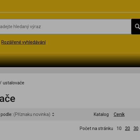
Rozšířené vyhledávání
/
ustalovače
vače
 podle:
(Příznaku novinka)
Katalog
Ceník
Počet na stránku
10
20
30