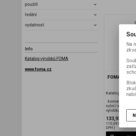
použití
ředění
vydatnost
Sou
Na n
Info
zkva
Katalog výrobků FOMA
Soub
zaří
www.foma.cz
scho
FOMAFIX 0,5
Blok
zku
Katalogové číslo
nabí
koncentrát rych
ruční i strojní zp
výrobku
N
133,93 Kč
(5,
110,69 Kč
(4,66 E
DPH:)