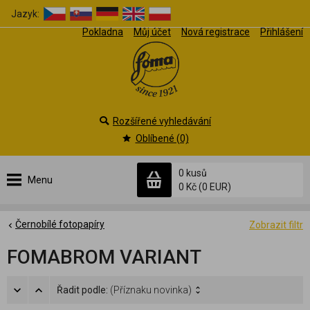
Jazyk:
Pokladna
Můj účet
Nová registrace
Přihlášení
Rozšířené vyhledávání
Oblíbené (0)
0 kusů
Menu
0 Kč
(0 EUR)
Černobílé fotopapíry
Zobrazit filtr
FOMABROM VARIANT
Řadit podle:
(Příznaku novinka)