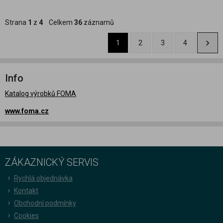
Strana
1
z
4
Celkem
36
záznamů
1
2
3
4
Info
Katalog výrobků FOMA
www.foma.cz
ZÁKAZNICKÝ SERVIS
Rychlá objednávka
Kontakt
Obchodní podmínky
Cookies