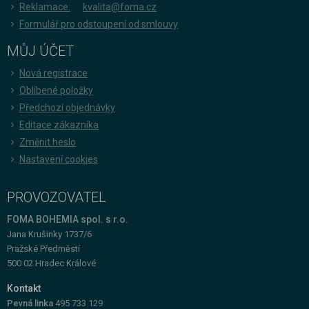
Reklamace:
kvalita@foma.cz
Formulář pro odstoupení od smlouvy
MŮJ ÚČET
Nová registrace
Oblíbené položky
Předchozí objednávky
Editace zákazníka
Změnit heslo
Nastavení cookies
PROVOZOVATEL
FOMA BOHEMIA spol. s r.o.
Jana Krušinky 1737/6
Pražské Předměstí
500 02 Hradec Králové
Kontakt
Pevná linka
495 733 129