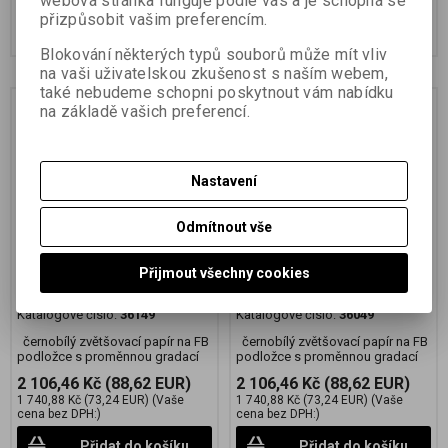
webová stránka funguje podle vás a je schopná se
přizpůsobit vašim preferencím.
Přidat do košíku
Přidat do košíku
Blokování některých typů souborů může mít vliv
na vaši uživatelskou zkušenost s naším webem,
také nebudeme schopni poskytnout vám nabídku
na základě vašich preferencí.
Nastavení
Odmítnout vše
FOMABROM Variant 112
FOMABROM Variant 111
Přijmout všechny cookies
50,8x61 cm /10 ks
50,8x61 cm /10 ks
Katalogové číslo:
36149
Katalogové číslo:
36049
černobílý zvětšovací papír na FB
černobílý zvětšovací papír na FB
podložce s proměnnou gradací
podložce s proměnnou gradací
2 106,46 Kč
(88,62 EUR)
2 106,46 Kč
(88,62 EUR)
1 740,88 Kč
(73,24 EUR)
(Vaše
1 740,88 Kč
(73,24 EUR)
(Vaše
cena bez DPH:)
cena bez DPH:)
Přidat do košíku
Přidat do košíku