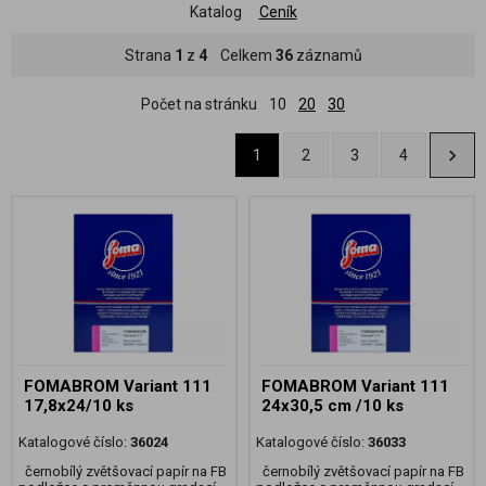
Katalog
Ceník
Strana
1
z
4
Celkem
36
záznamů
Počet na stránku
10
20
30
1
2
3
4
FOMABROM Variant 111
FOMABROM Variant 111
17,8x24/10 ks
24x30,5 cm /10 ks
Katalogové číslo:
36024
Katalogové číslo:
36033
černobílý zvětšovací papír na FB
černobílý zvětšovací papír na FB