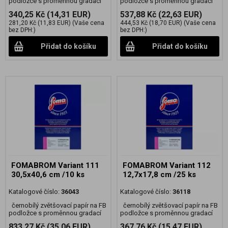
podložce s proměnnou gradací
podložce s proměnnou gradací
340,25 Kč
(14,31 EUR)
537,88 Kč
(22,63 EUR)
281,20 Kč
(11,83 EUR)
(Vaše cena
444,53 Kč
(18,70 EUR)
(Vaše cena
bez DPH:)
bez DPH:)
Přidat do košíku
Přidat do košíku
FOMABROM Variant 111
FOMABROM Variant 112
30,5x40,6 cm /10 ks
12,7x17,8 cm /25 ks
Katalogové číslo:
36043
Katalogové číslo:
36118
černobílý zvětšovací papír na FB
černobílý zvětšovací papír na FB
podložce s proměnnou gradací
podložce s proměnnou gradací
833,27 Kč
(35,06 EUR)
367,76 Kč
(15,47 EUR)