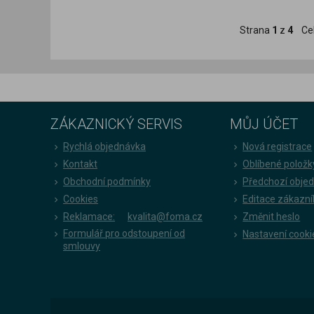
Strana
1
z
4
Ce
ZÁKAZNICKÝ SERVIS
MŮJ ÚČET
Rychlá objednávka
Nová registrace
Kontakt
Oblíbené položk
Obchodní podmínky
Předchozí obje
Cookies
Editace zákazní
Reklamace:
kvalita@foma.cz
Změnit heslo
Formulář pro odstoupení od
Nastavení cooki
smlouvy