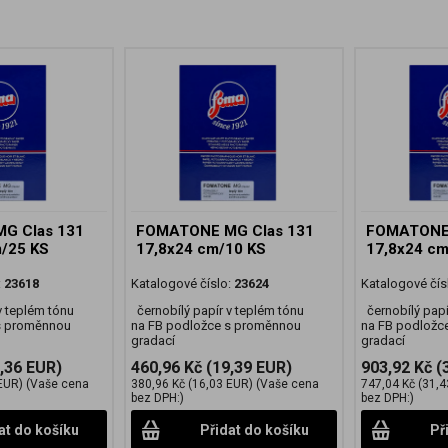
G Clas 131
FOMATONE MG Clas 131
FOMATONE 
m/25 KS
17,8x24 cm/10 KS
17,8x24 cm
:
23618
Katalogové číslo:
23624
Katalogové čís
v teplém tónu
černobílý papír v teplém tónu
černobílý papí
s proměnnou
na FB podložce s proměnnou
na FB podložc
gradací
gradací
,36 EUR)
460,96 Kč
(19,39 EUR)
903,92 Kč
(
EUR)
(Vaše cena
380,96 Kč
(16,03 EUR)
(Vaše cena
747,04 Kč
(31,4
bez DPH:)
bez DPH:)
at do košíku
Přidat do košíku
Př