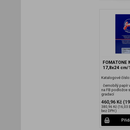
FOMATONE M
17,8x24 cm/
Katalogové číslo
černobílý papír 
na FB podložce 
gradací
460,96 Kč
(19
380,96 Kč
(16,03 
bez DPH:)
Přid