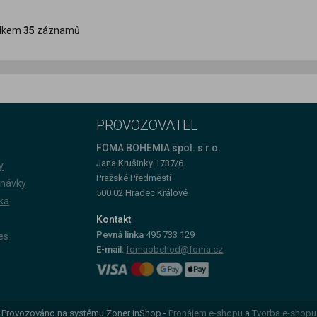
lkem
35
záznamů
PROVOZOVATEL
FOMA BOHEMIA spol. s r.o.
Jana Krušinky 1737/6
y
Pražské Předměstí
dnávky
500 02 Hradec Králové
ka
Kontakt
Pevná linka
495 733 129
es
E-mail:
fomaobchod@foma.cz
Provozováno na systému Zoner inShop -
Pronájem e-shopu
a
Tvorba e-shopu