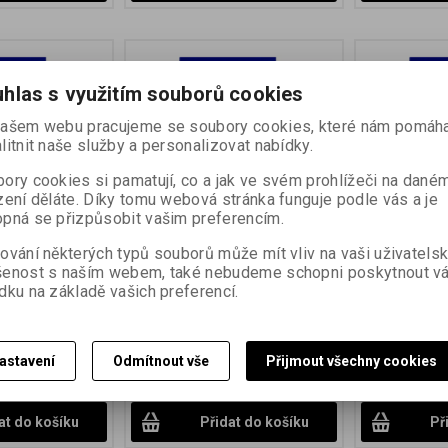
hlas s využitím souborů cookies
ašem webu pracujeme se soubory cookies, které nám pomáha
litnit naše služby a personalizovat nabídky.
ory cookies si pamatují, co a jak ve svém prohlížeči na dané
zení děláte. Díky tomu webová stránka funguje podle vás a je
pná se přizpůsobit vašim preferencím.
G Clas 131
FOMATONE MG Clas 131
FOMATONE 
/ 10 KS
50,8x61 cm/ 10 KS
12,7x17,8 
ování některých typů souborů může mít vliv na vaši uživatels
šenost s naším webem, také nebudeme schopni poskytnout v
:
23640
Katalogové číslo:
23649
Katalogové čís
dku na základě vašich preferencí.
v teplém tónu
černobílý papír v teplém tónu
černobílý papí
s proměnnou
na FB podložce s proměnnou
na FB podložc
gradací
gradací
50,97 EUR)
2 875,25 Kč
(120,96 EUR)
484,01 Kč
(
astavení
Odmítnout vše
Přijmout všechny cookies
3 EUR)
(Vaše cena
2 376,24 Kč
(99,97 EUR)
(Vaše cena
400,01 Kč
(16,8
bez DPH:)
bez DPH:)
at do košíku
Přidat do košíku
Př