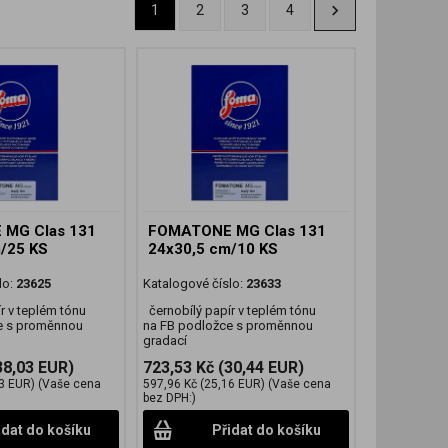
1
2
3
4
MG Clas 131
FOMATONE MG Clas 131
/25 KS
24x30,5 cm/10 KS
lo:
23625
Katalogové číslo:
23633
r v teplém tónu
černobílý papír v teplém tónu
e s proměnnou
na FB podložce s proměnnou
gradací
38,03 EUR)
723,53 Kč
(30,44 EUR)
3 EUR)
(Vaše cena
597,96 Kč
(25,16 EUR)
(Vaše cena
bez DPH:)
idat do košíku
Přidat do košíku