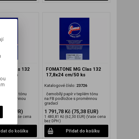
jí
m
MG Clas 132
FOMATONE MG Clas 132
cm/25 ks
17,8x24 cm/50 ks
kou
ám
lo:
23718
Katalogové číslo:
23726
r v teplém tónu
černobílý papír v teplém tónu
e s proměnnou
na FB podložce s proměnnou
gradací
20,36 EUR)
1 791,78 Kč
(75,38 EUR)
3 EUR)
(Vaše cena
1 480,81 Kč
(62,30 EUR)
(Vaše cena
bez DPH:)
idat do košíku
Přidat do košíku