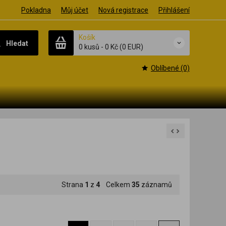
Pokladna
Můj účet
Nová registrace
Přihlášení
Košík
Hledat
0 kusů
-
0 Kč
(0 EUR)
Oblíbené (0)
Strana
1
z
4
Celkem
35
záznamů