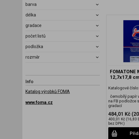
barva
délka
gradace
počet listů
podložka
rozměr
FOMATONE M
12,7x17,8 c
Info
Katalogové číslo
Katalog výrobků FOMA
černobílý papír 
na FB podložce 
www.foma.cz
gradací
484,01 Kč
(20
400,01 Kč
(16,83 
bez DPH:)
Přid