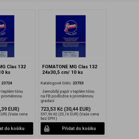
G Clas 132
FOMATONE MG Clas 132
10 ks
24x30,5 cm/ 10 ks
:
23724
Katalogové číslo:
23733
v teplém tónu
černobílý papír v teplém tónu
s proměnnou
na FB podložce s proměnnou
gradací
,39 EUR)
723,53 Kč
(30,44 EUR)
EUR)
(Vaše cena
597,96 Kč
(25,16 EUR)
(Vaše cena
bez DPH:)
at do košíku
Přidat do košíku