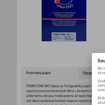
Sou
Na n
zkva
Podrobný popis
Parametry
Soub
zaří
FOMATONE MG Classic je fotografický papír s proměnnou
scho
expozici pomocí barevných filtrů v širokém rozmezí o
stříbrnému obrazu hnědozelený až teple hnědý tón, kte
Blok
což dává vyniknout bohaté stupnici teplých polotónů
zku