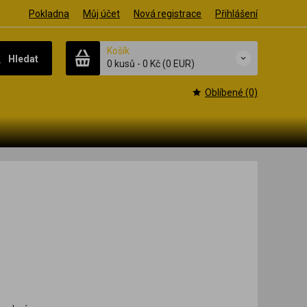
Pokladna
Můj účet
Nová registrace
Přihlášení
Košík
Hledat
0 kusů
-
0 Kč
(0 EUR)
Oblíbené (0)