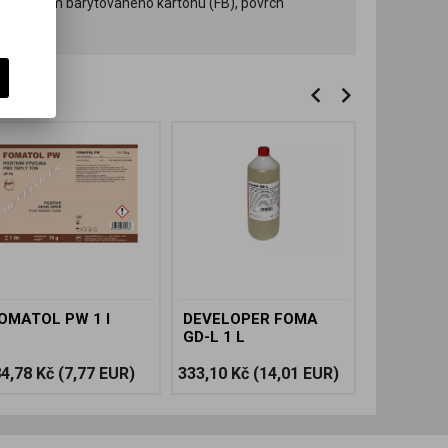
 s použitím barytovaného kartonu (FB), povrch
OMATOL PW 1 l
DEVELOPER FOMA
UNIVERS
GD-L 1 L
DEVELOPE
4,78 Kč
(7,77 EUR)
333,10 Kč
(14,01 EUR)
114,08 Kč