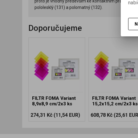
proto je vhodný především ke kontaktním pracím, lze 
nabí
pololesklý (131) a polomatný (132).
N
Doporučujeme
FILTR FOMA Variant
FILTR FOMA Variant
8,9x8,9 cm/2x3 ks
15,2x15,2 cm/2x3 ks
274,31 Kč
(11,54 EUR)
608,78 Kč
(25,61 EUR