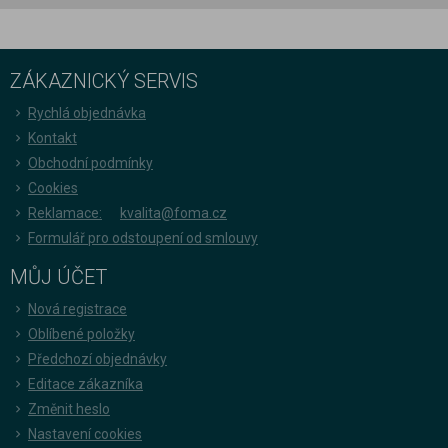
ZÁKAZNICKÝ SERVIS
Rychlá objednávka
Kontakt
Obchodní podmínky
Cookies
Reklamace:
kvalita@foma.cz
Formulář pro odstoupení od smlouvy
MŮJ ÚČET
Nová registrace
Oblíbené položky
Předchozí objednávky
Editace zákazníka
Změnit heslo
Nastavení cookies