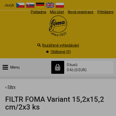
Jazyk:
Pokladna
Můj účet
Nová registrace
Přihlášení
Rozšířené vyhledávání
Oblíbené (0)
0 kusů
Menu
0 Kč
(0 EUR)
Filtry
FILTR FOMA Variant 15,2x15,2
cm/2x3 ks