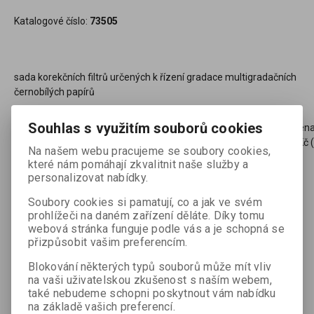
Katalogové číslo:
73505
sada korekčních filtrů určených k řízení gradace multigradačních
černobílých papírů
Souhlas s využitím souborů cookies
608,78 Kč
(25,61 EUR)
(Vaše cena
503,13 Kč
(
Na našem webu pracujeme se soubory cookies,
které nám pomáhají zkvalitnit naše služby a

ks
Přidat do košíku
personalizovat nabídky.

Soubory cookies si pamatují, co a jak ve svém
Přidat do oblíbených
Tisk
prohlížeči na daném zařízení děláte. Díky tomu
webová stránka funguje podle vás a je schopná se
přizpůsobit vašim preferencím.
Blokování některých typů souborů může mít vliv
na vaši uživatelskou zkušenost s naším webem,
také nebudeme schopni poskytnout vám nabídku
Podrobný popis
na základě vašich preferencí.