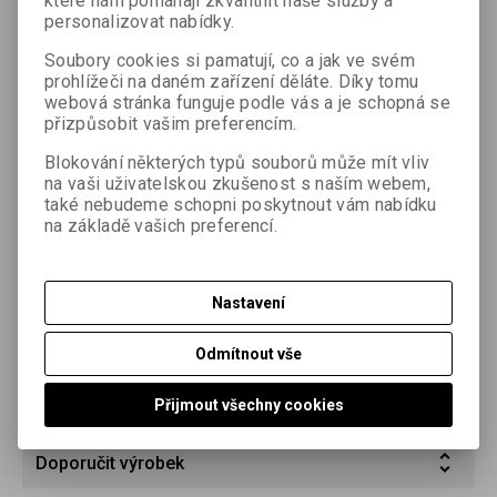
které nám pomáhají zkvalitnit naše služby a
expozici pomocí barevných filtrů v širokém rozmezí od extra
personalizovat nabídky.
měkké až po ultra tvrdou. Je vyroben s použitím speciální
chlorobromostříbrné emulze, která dává vyvolanému
Soubory cookies si pamatují, co a jak ve svém
stříbrnému obrazu hnědozelený až teple hnědý tón, který lze
prohlížeči na daném zařízení děláte. Díky tomu
dále ovlivnit typem vývojky. Podložka, na které se materiál
webová stránka funguje podle vás a je schopná se
přizpůsobit vašim preferencím.
vyrábí, je zbarvena v souladu s tónem vyvolaného stříbra, což
dává vyniknout bohaté stupnici teplých polotónů od světle
Blokování některých typů souborů může mít vliv
krémových až po sytě hnědozelené, hnědočerné popř.
na vaši uživatelskou zkušenost s naším webem,
oranžovočerné apod. FOMATONE MG Classic má nižší
také nebudeme schopni poskytnout vám nabídku
citlivost, proto je vhodný především ke kontaktním pracím, lze
na základě vašich preferencí.
jej však použít i jako zvětšovací papír. FOMATONE MG CLassic
se vyrábí s použitím barytovaného kartonu (FB), povrch
pololesklý (131) a polomatný (132).
Nastavení
Parametry
Odmítnout vše
Dotaz na výrobek
Přijmout všechny cookies
Doporučit výrobek