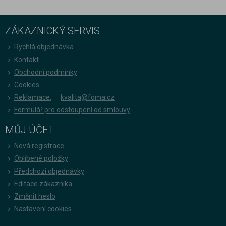
ZÁKAZNICKÝ SERVIS
Rychlá objednávka
Kontakt
Obchodní podmínky
Cookies
Reklamace:
kvalita@foma.cz
Formulář pro odstoupení od smlouvy
MŮJ ÚČET
Nová registrace
Oblíbené položky
Předchozí objednávky
Editace zákazníka
Změnit heslo
Nastavení cookies