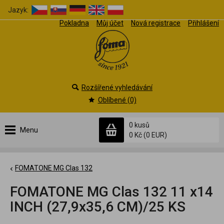
Jazyk:
Pokladna
Můj účet
Nová registrace
Přihlášení
Rozšířené vyhledávání
Oblíbené (0)
0 kusů
Menu
0 Kč
(0 EUR)
FOMATONE MG Clas 132
FOMATONE MG Clas 132 11 x14
INCH (27,9x35,6 CM)/25 KS