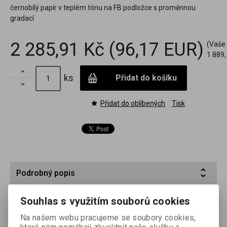
černobílý papír v teplém tónu na FB podložce s proměnnou
gradací
2 285,91 Kč
(96,17 EUR)
(Vaše
1 889,

ks
Přidat do košíku

Přidat do oblíbených
Tisk
Podrobný popis
FOMATONE MG Classic je fotografický papír s proměnnou
Souhlas s využitím souborů cookies
gradací, pracující v teplém tónu, vhodný zejména pro portrétní
Na našem webu pracujeme se soubory cookies,
fotografii a práce ve stylu retro. Jeho gradace se mění při