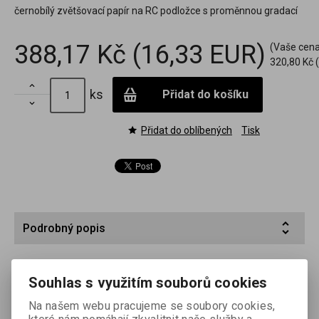
černobílý zvětšovací papír na RC podložce s proměnnou gradací
388,17 Kč
(16,33 EUR)
(Vaše cena
320,80 Kč
(

ks
Přidat do košíku

Přidat do oblíbených
Tisk
Podrobný popis
FOMASPEEED VARIANT je černobílý zvětšovací papír s
proměnnou gradací, vyrobený na papírové podložce
Souhlas s využitím souborů cookies
oboustranně laminované polyetylenem (RC). Jeho gradace se
Na našem webu pracujeme se soubory cookies,
mění při expozici pomocí barevných filtrů v širokém rozmezí