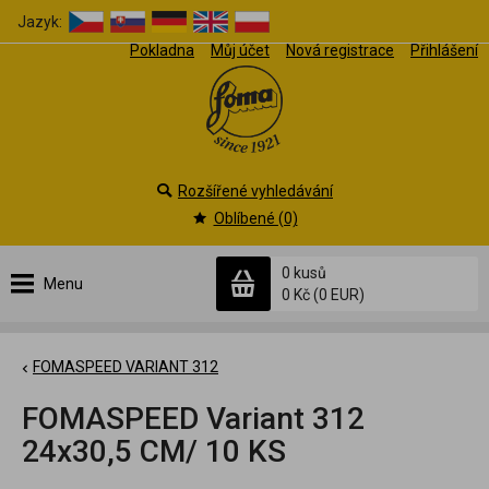
Jazyk:
Pokladna
Můj účet
Nová registrace
Přihlášení
Rozšířené vyhledávání
Oblíbené (0)
0 kusů
Menu
0 Kč
(0 EUR)
FOMASPEED VARIANT 312
FOMASPEED Variant 312
24x30,5 CM/ 10 KS