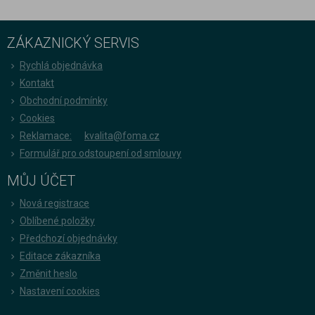
ZÁKAZNICKÝ SERVIS
Rychlá objednávka
Kontakt
Obchodní podmínky
Cookies
Reklamace:
kvalita@foma.cz
Formulář pro odstoupení od smlouvy
MŮJ ÚČET
Nová registrace
Oblíbené položky
Předchozí objednávky
Editace zákazníka
Změnit heslo
Nastavení cookies