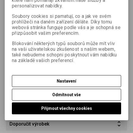
které nám pomáhají zkvalitnit naše služby a
od extra měkké až po ultratvrdou. Papír je určen pro
personalizovat nabídky.
amatérskou, komerční a uměleckou, fotografii i pro další
aplikace. FOMASPEED VARIANT se vyznačuje velmi bohatou
Soubory cookies si pamatují, co a jak ve svém
stupnicí polotónů ve všech gradačních stupních, zářivě bílou
prohlížeči na daném zařízení děláte. Díky tomu
podložkou a sytým podáním černě. Je vyroben s použitím
webová stránka funguje podle vás a je schopná se
přizpůsobit vašim preferencím.
chlorobromostříbrné emulze, která dává vyvolanému
stříbrnému obrazu neutrální až mírně teplý tón. Emulzní
Blokování některých typů souborů může mít vliv
vrstva obsahuje vyvolávací látky, které umožňují rychlé strojní
na vaši uživatelskou zkušenost s naším webem,
zpracování a zkrácení vyvolávací doby při ručním zpracování
také nebudeme schopni poskytnout vám nabídku
na 60–90 s při teplotě 20 °C. Vzhledem k charakteru RC
na základě vašich preferencí.
podložky a tenké emulzní vrstvě se výrazně snižuje doba
potřebná k vyvolání, ustálení, vyprání i usušení a snižuje se
spotřeba zpracovatelských lázní a vody.
Nastavení
Parametry
Odmítnout vše
Dotaz na výrobek
Přijmout všechny cookies
Doporučit výrobek