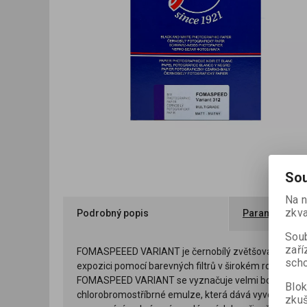
Sou
Na n
zkva
Podrobný popis
Parametry
Soub
zaří
FOMASPEEED VARIANT je černobílý zvětšovací papír s
scho
expozici pomocí barevných filtrů v širokém rozmezí od
FOMASPEED VARIANT se vyznačuje velmi bohatou stupn
Blok
chlorobromostříbrné emulze, která dává vyvolanému st
zku