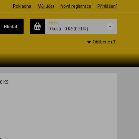
Pokladna
Můj účet
Nová registrace
Přihlášení
Košík
Hledat
0 kusů
-
0 Kč
(0 EUR)
Oblíbené (0)
0 KS