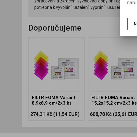
zpracování a zkrácení vyvolávací doby při ručním zpr
nabí
potřebná k vyvolání, ustálení, vyprání i usušení a sniž
N
Doporučujeme
FILTR FOMA Variant
FILTR FOMA Variant
8,9x8,9 cm/2x3 ks
15,2x15,2 cm/2x3 ks
274,31 Kč
(11,54 EUR)
608,78 Kč
(25,61 EUR