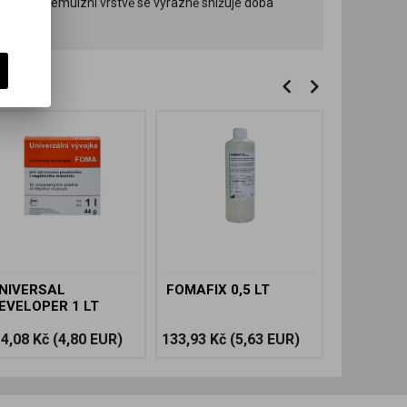
y a tenké emulzní vrstvě se výrazně snižuje doba
NIVERSAL
FOMAFIX 0,5 LT
FOMACIT
EVELOPER 1 LT
4,08 Kč
(4,80 EUR)
133,93 Kč
(5,63 EUR)
129,78 Kč