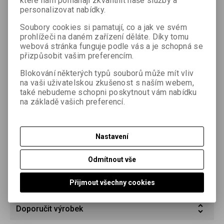
které nám pomáhají zkvalitnit naše služby a
od extra měkké až po ultratvrdou. Papír je určen pro
personalizovat nabídky.
amatérskou, komerční a uměleckou, fotografii i pro další
aplikace. FOMASPEED VARIANT se vyznačuje velmi bohatou
Soubory cookies si pamatují, co a jak ve svém
stupnicí polotónů ve všech gradačních stupních, zářivě bílou
prohlížeči na daném zařízení děláte. Díky tomu
podložkou a sytým podáním černě. Je vyroben s použitím
webová stránka funguje podle vás a je schopná se
přizpůsobit vašim preferencím.
chlorobromostříbrné emulze, která dává vyvolanému
stříbrnému obrazu neutrální až mírně teplý tón. Emulzní
Blokování některých typů souborů může mít vliv
vrstva obsahuje vyvolávací látky, které umožňují rychlé strojní
na vaši uživatelskou zkušenost s naším webem,
zpracování a zkrácení vyvolávací doby při ručním zpracování
také nebudeme schopni poskytnout vám nabídku
na 60–90 s při teplotě 20 °C. Vzhledem k charakteru RC
na základě vašich preferencí.
podložky a tenké emulzní vrstvě se výrazně snižuje doba
potřebná k vyvolání, ustálení, vyprání i usušení a snižuje se
spotřeba zpracovatelských lázní a vody.
Nastavení
Parametry
Odmítnout vše
Dotaz na výrobek
Přijmout všechny cookies
Doporučit výrobek