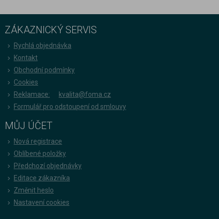
ZÁKAZNICKÝ SERVIS
Rychlá objednávka
Kontakt
Obchodní podmínky
Cookies
Reklamace:
kvalita@foma.cz
Formulář pro odstoupení od smlouvy
MŮJ ÚČET
Nová registrace
Oblíbené položky
Předchozí objednávky
Editace zákazníka
Změnit heslo
Nastavení cookies