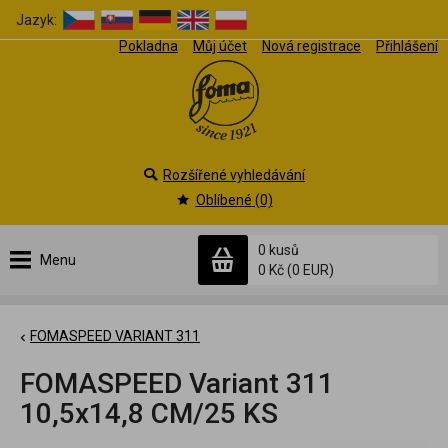
Jazyk:
Pokladna
Můj účet
Nová registrace
Přihlášení
Rozšířené vyhledávání
Oblíbené (0)
0 kusů
Menu
0 Kč
(0 EUR)
FOMASPEED VARIANT 311
FOMASPEED Variant 311
10,5x14,8 CM/25 KS