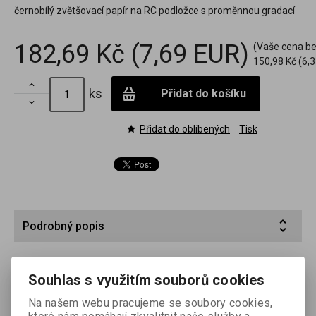
černobílý zvětšovací papír na RC podložce s proměnnou gradací
182,69 Kč
(7,69 EUR)
(Vaše cena b
150,98 Kč
(6,3

ks
Přidat do košíku

Přidat do oblíbených
Tisk
Podrobný popis
FOMASPEEED VARIANT je černobílý zvětšovací papír s
proměnnou gradací, vyrobený na papírové podložce
Souhlas s využitím souborů cookies
oboustranně laminované polyetylenem (RC). Jeho gradace se
Na našem webu pracujeme se soubory cookies,
mění při expozici pomocí barevných filtrů v širokém rozmezí