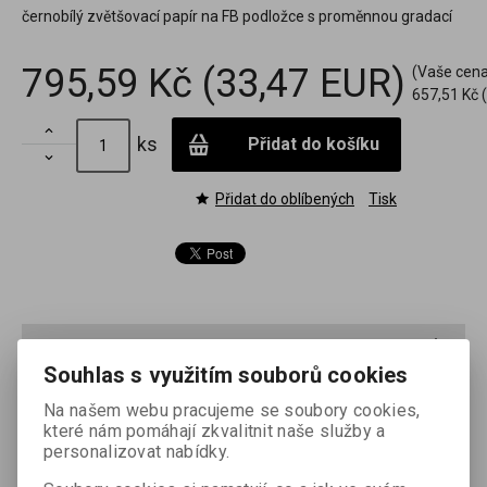
černobílý zvětšovací papír na FB podložce s proměnnou gradací
795,59 Kč
(33,47 EUR)
(Vaše cena
657,51 Kč
(

ks
Přidat do košíku

Přidat do oblíbených
Tisk
Podrobný popis
Souhlas s využitím souborů cookies
FOMABROM VARIANT je univerzální černobílý papír vyrobený
Na našem webu pracujeme se soubory cookies,
na barytované papírové podložce. Jeho gradace se mění při
které nám pomáhají zkvalitnit naše služby a
expozici pomocí barevných filtrů v širokém rozmezí od extra
personalizovat nabídky.
měkké až po ultratvrdou. Papír je určen pro amatérskou,