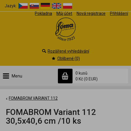
Jazyk:
Pokladna
Můj účet
Nová registrace
Přihlášení
Rozšířené vyhledávání
Oblíbené (0)
0 kusů
Menu
0 Kč
(0 EUR)
FOMABROM VARIANT 112
FOMABROM Variant 112
30,5x40,6 cm /10 ks