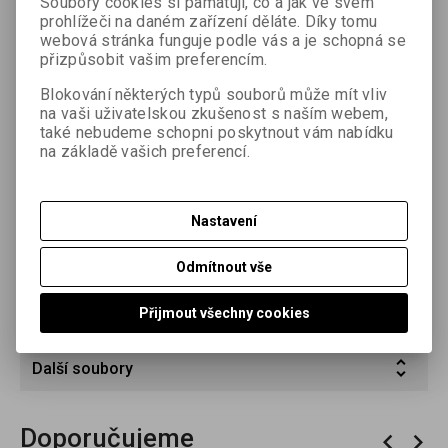
Soubory cookies si pamatují, co a jak ve svém
komerční a uměleckou fotografii i pro další aplikace.
prohlížeči na daném zařízení děláte. Díky tomu
FOMABROM VARIANT se vyznačuje velmi bohatou stupnicí
webová stránka funguje podle vás a je schopná se
polotónů ve všech gradačních stupních, zářivě bílou
přizpůsobit vašim preferencím.
podložkou a sytým podáním černě. Je vyroben s použitím
chlorobromostříbrné emulze, která dává vyvolanému
Blokování některých typů souborů může mít vliv
na vaši uživatelskou zkušenost s naším webem,
stříbrnému obrazu neutrální až mírně teplý tón.
také nebudeme schopni poskytnout vám nabídku
FOMABROM VARIANT se vyrábí na papírové podložce
na základě vašich preferencí.
(karton) s povrchem lesklým (pololesklým) a matným.
Parametry
Nastavení
Dotaz na výrobek
Odmítnout vše
Doporučit výrobek
Přijmout všechny cookies
Další soubory
Doporučujeme