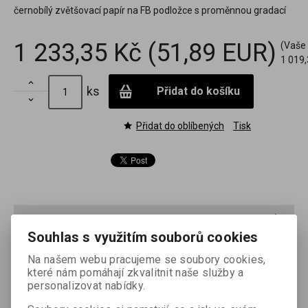
černobílý zvětšovací papír na FB podložce s proměnnou gradací
1 233,35 Kč
(51,89 EUR)
(Vaše
1 019,

ks
Přidat do košíku

Přidat do oblíbených
Tisk
Podrobný popis
Souhlas s využitím souborů cookies
FOMABROM VARIANT je univerzální černobílý papír vyrobený
Na našem webu pracujeme se soubory cookies,
na barytované papírové podložce. Jeho gradace se mění při
které nám pomáhají zkvalitnit naše služby a
expozici pomocí barevných filtrů v širokém rozmezí od extra
personalizovat nabídky.
měkké až po ultratvrdou. Papír je určen pro amatérskou,