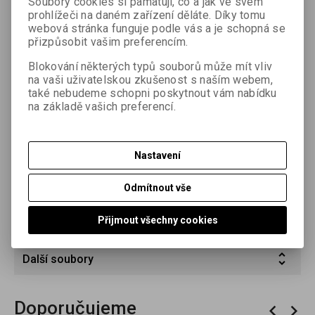
Soubory cookies si pamatují, co a jak ve svém
komerční a uměleckou fotografii i pro další aplikace.
prohlížeči na daném zařízení děláte. Díky tomu
FOMABROM VARIANT se vyznačuje velmi bohatou stupnicí
webová stránka funguje podle vás a je schopná se
polotónů ve všech gradačních stupních, zářivě bílou
přizpůsobit vašim preferencím.
podložkou a sytým podáním černě. Je vyroben s použitím
chlorobromostříbrné emulze, která dává vyvolanému
Blokování některých typů souborů může mít vliv
na vaši uživatelskou zkušenost s naším webem,
stříbrnému obrazu neutrální až mírně teplý tón.
také nebudeme schopni poskytnout vám nabídku
FOMABROM VARIANT se vyrábí na papírové podložce
na základě vašich preferencí.
(karton) s povrchem lesklým (pololesklým) a matným.
Parametry
Nastavení
Dotaz na výrobek
Odmítnout vše
Doporučit výrobek
Přijmout všechny cookies
Další soubory
Doporučujeme