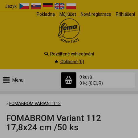
Jazyk:
Pokladna
Můj účet
Nová registrace
Přihlášení
Rozšířené vyhledávání
Oblíbené (0)
0 kusů
Menu
0 Kč
(0 EUR)
FOMABROM VARIANT 112
FOMABROM Variant 112
17,8x24 cm /50 ks