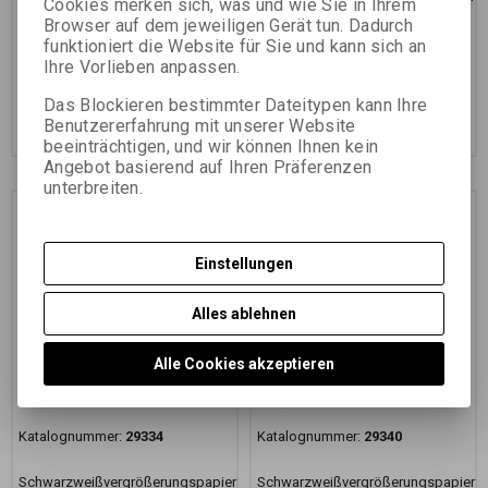
Cookies merken sich, was und wie Sie in Ihrem
auf RC-Unterlage mit variabler
auf RC-Unterlage mit variabler
Browser auf dem jeweiligen Gerät tun. Dadurch
Gradation
Gradation
funktioniert die Website für Sie und kann sich an
9,98 EUR
(43,540 PLN)
16,33 EUR
(71,250 PLN)
Ihre Vorlieben anpassen.
8,25 EUR
(35,990 PLN)
(Ihr Preiss
13,50 EUR
(58,900 PLN)
(Ihr Preiss
ohne Ust.:)
ohne Ust.:)
Das Blockieren bestimmter Dateitypen kann Ihre
Im Warenkorb
Im Warenkorb
Benutzererfahrung mit unserer Website
zugeben
zugeben
beeinträchtigen, und wir können Ihnen kein
Angebot basierend auf Ihren Präferenzen
unterbreiten.
Einstellungen
Alles ablehnen
Alle Cookies akzeptieren
FOMASPEED Variant 311
FOMASPEED Variant 311
24x30,5 CM/25 KS
30,5x40,6 CM/10 KS
Katalognummer:
29334
Katalognummer:
29340
Schwarzweißvergrößerungspapier
Schwarzweißvergrößerungspapier