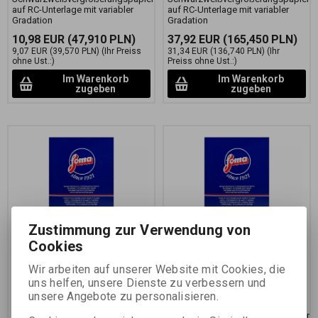
auf RC-Unterlage mit variabler
auf RC-Unterlage mit variabler
Gradation
Gradation
10,98 EUR
(47,910 PLN)
37,92 EUR
(165,450 PLN)
9,07 EUR
(39,570 PLN)
(Ihr Preiss
31,34 EUR
(136,740 PLN)
(Ihr
ohne Ust.:)
Preiss ohne Ust.:)
Im Warenkorb
Im Warenkorb
zugeben
zugeben
Zustimmung zur Verwendung von
Cookies
FOMASPEED Variant 311
FOMASPEED Variant 311
17,8x24 CM/10 KS
24x30,5 CM/10 KS
Wir arbeiten auf unserer Website mit Cookies, die
uns helfen, unsere Dienste zu verbessern und
Katalognummer:
29324
Katalognummer:
29333
unsere Angebote zu personalisieren.
Schwarzweißvergrößerungspapier
Schwarzweißvergrößerungspapier