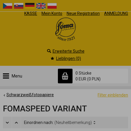
KASSE
Mein Konto
Neue Registration
ANMELDUNG
Erweiterte Suche
Lieblingen (0)
0 Stücke
Menu
0 EUR
(0 PLN)
Schwarzweißfotopapiere
Filter einblenden
FOMASPEED VARIANT
Einordnen nach:
(Neuheitbemerkung)