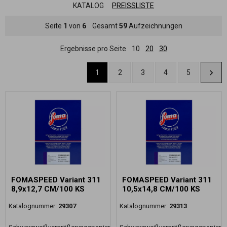
KATALOG
PREISSLISTE
Seite
1
von
6
Gesamt
59
Aufzeichnungen
Ergebnisse pro Seite
10
20
30
1
2
3
4
5
FOMASPEED Variant 311
FOMASPEED Variant 311
8,9x12,7 CM/100 KS
10,5x14,8 CM/100 KS
Katalognummer:
29307
Katalognummer:
29313