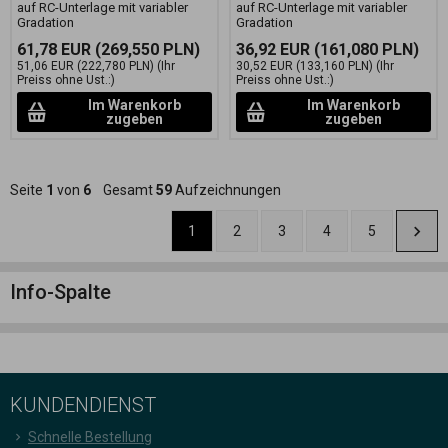
auf RC-Unterlage mit variabler
auf RC-Unterlage mit variabler
Gradation
Gradation
61,78 EUR
(269,550 PLN)
36,92 EUR
(161,080 PLN)
51,06 EUR
(222,780 PLN)
(Ihr
30,52 EUR
(133,160 PLN)
(Ihr
Preiss ohne Ust.:)
Preiss ohne Ust.:)
Im Warenkorb
Im Warenkorb
zugeben
zugeben
Seite
1
von
6
Gesamt
59
Aufzeichnungen
1
2
3
4
5
Info-Spalte
KUNDENDIENST
Schnelle Bestellung