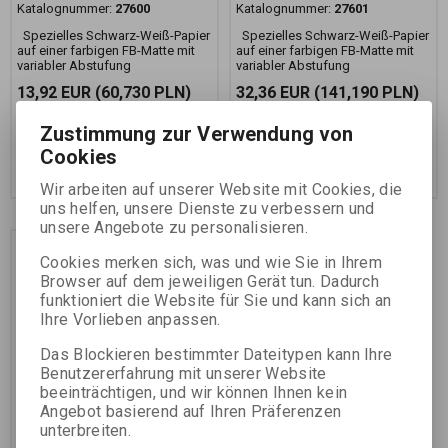
Katalognummer:
27600
Katalognummer:
27601
Spezielles Schwarz-Weiß-Papier
Spezielles Schwarz-Weiß-Papier
auf einer farbigen FB-Matte mit
auf einer farbigen FB-Matte mit
variabler Abstufung
variabler Abstufung
13,92 EUR
(60,730 PLN)
32,36 EUR
(141,190 PLN)
14,65 EUR
34,06 EUR
11,51 EUR
(50,220 PLN)
(Ihr Preiss
26,74 EUR
(116,670 PLN)
(Ihr
Zustimmung zur Verwendung von
ohne Ust.:)
Preiss ohne Ust.:)
Cookies
Im Warenkorb
Im Warenkorb
zugeben
zugeben
Wir arbeiten auf unserer Website mit Cookies, die
uns helfen, unsere Dienste zu verbessern und
unsere Angebote zu personalisieren.
Preissnachlass
Cookies merken sich, was und wie Sie in Ihrem
5,0 %
Browser auf dem jeweiligen Gerät tun. Dadurch
funktioniert die Website für Sie und kann sich an
Ihre Vorlieben anpassen.
Das Blockieren bestimmter Dateitypen kann Ihre
Benutzererfahrung mit unserer Website
beeinträchtigen, und wir können Ihnen kein
Angebot basierend auf Ihren Präferenzen
unterbreiten.
FOMAPASTEL MG 161