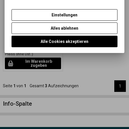
blue 50,8x61 CM (20x24
INCH)/10 SH.
Einstellungen
Katalognummer:
27602
Spezielles Schwarz-Weiß-Papier
Alles ablehnen
auf einer farbigen FB-Matte mit
variabler Abstufung
76,38 EUR
(333,250 PLN)
Alle Cookies akzeptieren
80,40 EUR
63,12 EUR
(275,390 PLN)
(Ihr
Preiss ohne Ust.:)
Im Warenkorb
zugeben
Seite
1
von
1
Gesamt
3
Aufzeichnungen
1
Info-Spalte