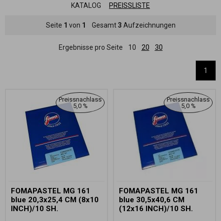
KATALOG
PREISSLISTE
Seite
1
von
1
Gesamt
3
Aufzeichnungen
Ergebnisse pro Seite
10
20
30
1
Preissnachlass
Preissnachlass
5,0 %
5,0 %
FOMAPASTEL MG 161
FOMAPASTEL MG 161
blue 20,3x25,4 CM (8x10
blue 30,5x40,6 CM
INCH)/10 SH.
(12x16 INCH)/10 SH.