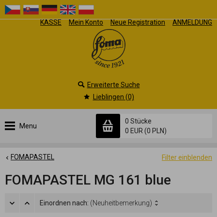
KASSE
Mein Konto
Neue Registration
ANMELDUNG
Erweiterte Suche
Lieblingen (0)
0 Stücke
Menu
0 EUR
(0 PLN)
FOMAPASTEL
Filter einblenden
FOMAPASTEL MG 161 blue
Einordnen nach:
(Neuheitbemerkung)