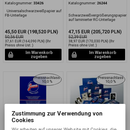
Katalognummer:
33426
Katalognummer:
26244
Universalschwarzweißpapier auf
FB-Unterlage
Schwarzweißvergrößerungspapier
auf laminierter RC-Unterlage
45,50 EUR
(198,520 PLN)
47,15 EUR
(205,720 PLN)
50,56 EUR
52,39 EUR
37,61 EUR
(164,090 PLN)
(Ihr
38,97 EUR
(170,030 PLN)
(Ihr
Preiss ohne Ust.:)
Preiss ohne Ust.:)
Im Warenkorb
Im Warenkorb
zugeben
zugeben
Preissnachlass
Preissnachlass
10,0 %
10,0 %
Zustimmung zur Verwendung von
Cookies
FOMABROM 112 N
FOMABROM 112 C
40,6x50,8
20,3x25,4 CM/100 KS
Wir arbeiten auf unserer Website mit Cookies, die