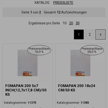
KATALOG
PREISSLISTE
Seite
1
von
2
Gesamt
12
Aufzeichnungen
Ergebnisse pro Seite
10
20
30
1
2
Preissnachlass
Preissnachlass
10,0 %
20,0 %
FOMAPAN 200 5x7
FOMAPAN 200 18x24
INCH(12,7x17,8 CM)/50
CM/50 KS
KS
Katalognummer:
11375
Katalognummer:
11385