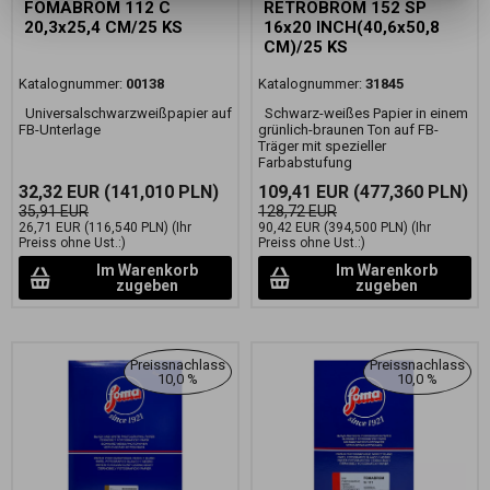
FOMABROM 112 C
RETROBROM 152 SP
20,3x25,4 CM/25 KS
16x20 INCH(40,6x50,8
CM)/25 KS
Katalognummer:
00138
Katalognummer:
31845
Universalschwarzweißpapier auf
Schwarz-weißes Papier in einem
FB-Unterlage
grünlich-braunen Ton auf FB-
Träger mit spezieller
Farbabstufung
32,32 EUR
(141,010 PLN)
109,41 EUR
(477,360 PLN)
35,91 EUR
128,72 EUR
26,71 EUR
(116,540 PLN)
(Ihr
90,42 EUR
(394,500 PLN)
(Ihr
Preiss ohne Ust.:)
Preiss ohne Ust.:)
Im Warenkorb
Im Warenkorb
zugeben
zugeben
Preissnachlass
Preissnachlass
10,0 %
10,0 %