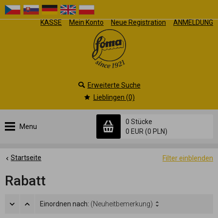
KASSE
Mein Konto
Neue Registration
ANMELDUNG
Erweiterte Suche
Lieblingen (0)
0 Stücke
Menu
0 EUR
(0 PLN)
Startseite
Filter einblenden
Rabatt
Einordnen nach:
(Neuheitbemerkung)