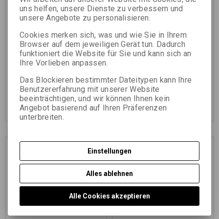
CM(16x20INCH)/10 KS
uns helfen, unsere Dienste zu verbessern und
unsere Angebote zu personalisieren.
Katalognummer:
33444
Katalognummer:
00142
Cookies merken sich, was und wie Sie in Ihrem
Universalschwarzweißpapier auf
Universalschwarzweißpapier auf
FB-Unterlage
FB-Unterlage
Browser auf dem jeweiligen Gerät tun. Dadurch
funktioniert die Website für Sie und kann sich an
Ihre Vorlieben anpassen.
51,71 EUR
(225,610 PLN)
128,61 EUR
(561,130 PLN)
57,46 EUR
142,90 EUR
Das Blockieren bestimmter Dateitypen kann Ihre
42,74 EUR
(186,480 PLN)
(Ihr
106,29 EUR
(463,740 PLN)
(Ihr
Benutzererfahrung mit unserer Website
Preiss ohne Ust.:)
Preiss ohne Ust.:)
beeinträchtigen, und wir können Ihnen kein
Im Warenkorb
Im Warenkorb
Angebot basierend auf Ihren Präferenzen
zugeben
zugeben
unterbreiten.
Preissnachlass
Preissnachlass
Einstellungen
10,0 %
15,0 %
Alles ablehnen
Alle Cookies akzeptieren