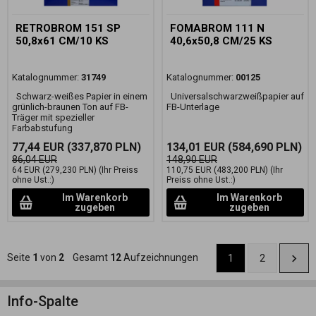
RETROBROM 151 SP
FOMABROM 111 N
50,8x61 CM/10 KS
40,6x50,8 CM/25 KS
Katalognummer:
31749
Katalognummer:
00125
Schwarz-weißes Papier in einem
Universalschwarzweißpapier auf
grünlich-braunen Ton auf FB-
FB-Unterlage
Träger mit spezieller
Farbabstufung
77,44 EUR
(337,870 PLN)
134,01 EUR
(584,690 PLN)
86,04 EUR
148,90 EUR
64 EUR
(279,230 PLN)
(Ihr Preiss
110,75 EUR
(483,200 PLN)
(Ihr
ohne Ust.:)
Preiss ohne Ust.:)
Im Warenkorb
Im Warenkorb
zugeben
zugeben
Seite
1
von
2
Gesamt
12
Aufzeichnungen
1
2
Info-Spalte