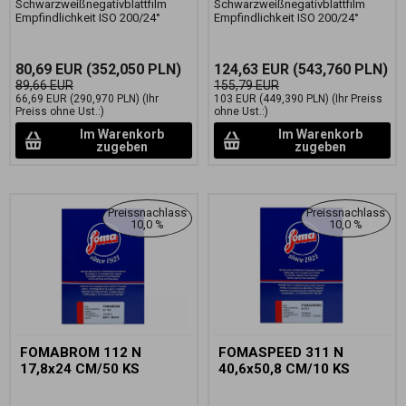
Schwarzweißnegativblattfilm
Schwarzweißnegativblattfilm
Empfindlichkeit ISO 200/24°
Empfindlichkeit ISO 200/24°
80,69 EUR
(352,050 PLN)
124,63 EUR
(543,760 PLN)
89,66 EUR
155,79 EUR
66,69 EUR
(290,970 PLN)
(Ihr
103 EUR
(449,390 PLN)
(Ihr Preiss
Preiss ohne Ust.:)
ohne Ust.:)
Im Warenkorb
Im Warenkorb
zugeben
zugeben
Preissnachlass
Preissnachlass
10,0 %
10,0 %
FOMABROM 112 N
FOMASPEED 311 N
17,8x24 CM/50 KS
40,6x50,8 CM/10 KS