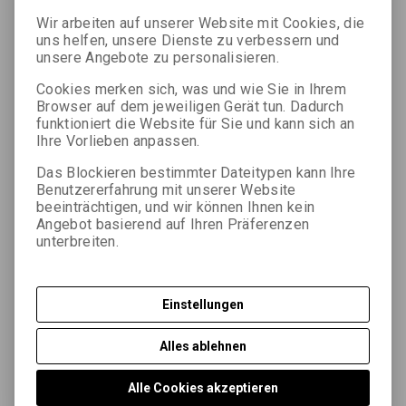
Papierträger. Die Abstufung ändert sich bei Belichtung mit
Wir arbeiten auf unserer Website mit Cookies, die
Farbfiltern in einem breiten Spektrum von extraweich bis
uns helfen, unsere Dienste zu verbessern und
ultrahart. Das Papier eignet sich für Amateur-, Berufs- und
unsere Angebote zu personalisieren.
künstlerische Fotografie sowie für weitere Anwendungen.
FOMASPEEED VARIANT zeichnet sich durch eine sehr feine
Cookies merken sich, was und wie Sie in Ihrem
Halbtonskala in allen Abstufungen, einen strahlend weißen
Browser auf dem jeweiligen Gerät tun. Dadurch
Grundton und eine satte Schwarzwiedergabe aus. Es wird mit
funktioniert die Website für Sie und kann sich an
einer Chlorbromid-Silberemulsion hergestellt, die dem
Ihre Vorlieben anpassen.
entwickelten Silberbild einen neutralen bis leicht warmen Ton
Das Blockieren bestimmter Dateitypen kann Ihre
verleiht. Die Emulsionsschicht enthält Entwickler, die eine
Benutzererfahrung mit unserer Website
schnelle maschinelle Verarbeitung ermöglichen und die
beeinträchtigen, und wir können Ihnen kein
Entwicklungszeit bei manueller Verarbeitung auf 60–90
Angebot basierend auf Ihren Präferenzen
Sekunden bei 20 °C verkürzen. Dank des RC-Trägers und der
unterbreiten.
dünnen Emulsionsschicht werden die für Entwicklung,
Stabilisierung, Wässerung und Trocknung benötigten Zeiten
deutlich reduziert, und der Verbrauch von
Einstellungen
Entwicklungsbädern und Wasser wird gesenkt.
Alles ablehnen
Parameter
Alle Cookies akzeptieren
Abfrage nach dem Produkt