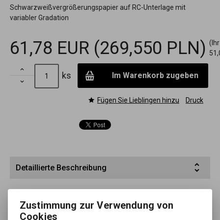
Schwarzweißvergrößerungspapier auf RC-Unterlage mit
variabler Gradation
61,78 EUR
(269,550 PLN)
(Ih
51,

ks
Im Warenkorb zugeben

Fügen Sie Lieblingen hinzu
Druck
Detaillierte Beschreibung
FOMASPEEED VARIANT ist ein Schwarzweiß-
Vergrößerungspapier mit variabler Abstufung. Es besteht aus
Zustimmung zur Verwendung von
einem beidseitig mit Polyethylen (RC) kaschierten
Cookies