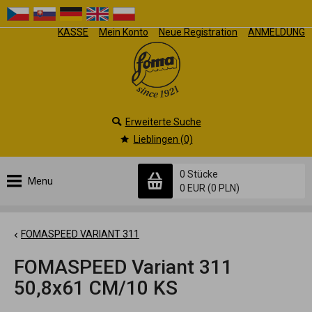
KASSE
Mein Konto
Neue Registration
ANMELDUNG
Erweiterte Suche
Lieblingen (0)
0 Stücke
Menu
0 EUR
(0 PLN)
FOMASPEED VARIANT 311
FOMASPEED Variant 311
50,8x61 CM/10 KS