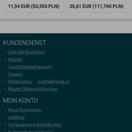
11,54 EUR
(50,350 PLN)
25,61 EUR
(111,740 PLN)
KUNDENDIENST
Schnelle Bestellung
Kontakt
Geschäftsbedingungen
Cookies
Reklamation:
kvalita@foma.cz
Muster-Widerrufsformular
MEIN KONTO
Neue Registration
Lieblinge
Vorgegangene Bestellungen