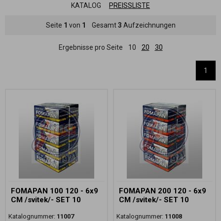
KATALOG
PREISSLISTE
Seite
1
von
1
Gesamt
3
Aufzeichnungen
Ergebnisse pro Seite
10
20
30
1
FOMAPAN 100 120 - 6x9
FOMAPAN 200 120 - 6x9
CM /svitek/- SET 10
CM /svitek/- SET 10
Katalognummer:
11007
Katalognummer:
11008