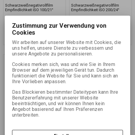
Schwarzweißnegativrollfilm
Schwarzweißnegativrollfilm
Empfindlichkeit ISO 100/21°
Empfindlichkeit ISO 200/24°
39,29 EUR
(171,420 PLN)
47,63 EUR
(207,810 PLN)
32,48 EUR
(141,710 PLN)
(Ihr
39,37 EUR
(171,770 PLN)
(Ihr
Zustimmung zur Verwendung von
Preiss ohne Ust.:)
Preiss ohne Ust.:)
Cookies
Im Warenkorb
Im Warenkorb
zugeben
zugeben
Wir arbeiten auf unserer Website mit Cookies, die
uns helfen, unsere Dienste zu verbessern und
unsere Angebote zu personalisieren.
Cookies merken sich, was und wie Sie in Ihrem
Browser auf dem jeweiligen Gerät tun. Dadurch
funktioniert die Website für Sie und kann sich an
Ihre Vorlieben anpassen.
Das Blockieren bestimmter Dateitypen kann Ihre
Benutzererfahrung mit unserer Website
beeinträchtigen, und wir können Ihnen kein
Angebot basierend auf Ihren Präferenzen
unterbreiten.
FOMAPAN 400 120 - 6x9
CM /svitek/- SET 10
Katalognummer:
11009