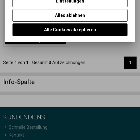
Einstellungen
Schwarzweißnegativrollfilm
Empfindlichkeit ISO 400/27°
Alles ablehnen
47,06 EUR
(205,320 PLN)
38,89 EUR
(169,680 PLN)
(Ihr
Preiss ohne Ust.:)
Alle Cookies akzeptieren
Im Warenkorb
zugeben
Seite
1
von
1
Gesamt
3
Aufzeichnungen
1
Info-Spalte
KUNDENDIENST
Schnelle Bestellung
Kontakt