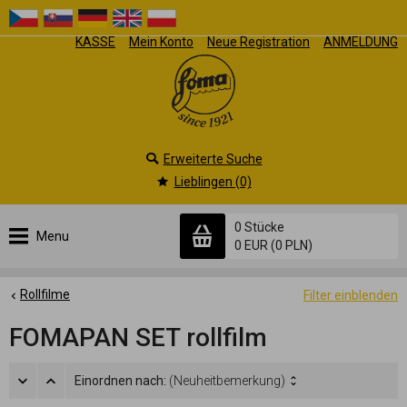
KASSE
Mein Konto
Neue Registration
ANMELDUNG
Erweiterte Suche
Lieblingen (0)
0 Stücke
Menu
0 EUR
(0 PLN)
Rollfilme
Filter einblenden
FOMAPAN SET rollfilm
Einordnen nach:
(Neuheitbemerkung)