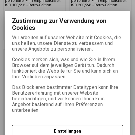
perforierter Film Empfindlichkeit
perforierter Film Empfindlichkeit
ISO 100/21° - Retro-Edition
ISO 200/24° - Retro-Edition
5,38 EUR
(23,470 PLN)
5,80 EUR
(25,310 PLN)
4,45 EUR
(19,410 PLN)
(Ihr Preiss
4,80 EUR
(20,940 PLN)
(Ihr Preiss
Zustimmung zur Verwendung von
ohne Ust.:)
ohne Ust.:)
Cookies
Im Warenkorb
Im Warenkorb
zugeben
zugeben
Wir arbeiten auf unserer Website mit Cookies, die
uns helfen, unsere Dienste zu verbessern und
unsere Angebote zu personalisieren.
Cookies merken sich, was und wie Sie in Ihrem
Browser auf dem jeweiligen Gerät tun. Dadurch
funktioniert die Website für Sie und kann sich an
Ihre Vorlieben anpassen.
Das Blockieren bestimmter Dateitypen kann Ihre
Benutzererfahrung mit unserer Website
beeinträchtigen, und wir können Ihnen kein
FOMAPAN 400 135-36
Angebot basierend auf Ihren Präferenzen
RETRO edition LS
unterbreiten.
Katalognummer:
11527
Schwarzweiß-Negativ
perforierter Film Empfindlichkeit
Einstellungen