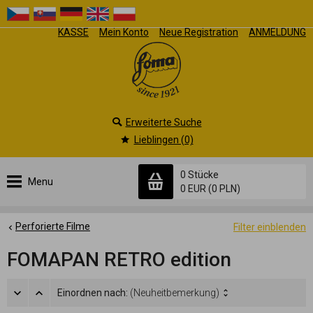
KASSE
Mein Konto
Neue Registration
ANMELDUNG
Erweiterte Suche
Lieblingen (0)
0 Stücke
Menu
0 EUR
(0 PLN)
Perforierte Filme
Filter einblenden
FOMAPAN RETRO edition
Einordnen nach:
(Neuheitbemerkung)