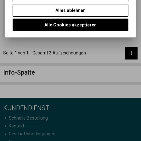
ISO 400/27° - Retro-Edition
5,73 EUR
(25 PLN)
Alles ablehnen
4,74 EUR
(20,680 PLN)
(Ihr Preiss
ohne Ust.:)
Alle Cookies akzeptieren
Im Warenkorb
zugeben
Seite
1
von
1
Gesamt
3
Aufzeichnungen
1
Info-Spalte
KUNDENDIENST
Schnelle Bestellung
Kontakt
Geschäftsbedingungen