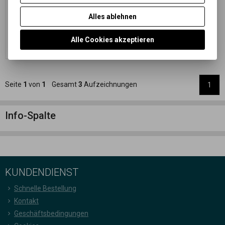
Produktetikett
6,41 EUR
(27,970 PLN)
Alles ablehnen
5,30 EUR
(23,120 PLN)
(Ihr Preiss
ohne Ust.:)
Alle Cookies akzeptieren
Im Warenkorb
zugeben
Seite
1
von
1
Gesamt
3
Aufzeichnungen
1
Info-Spalte
KUNDENDIENST
Schnelle Bestellung
Kontakt
Geschäftsbedingungen