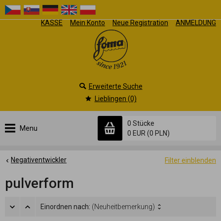
KASSE
Mein Konto
Neue Registration
ANMELDUNG
Erweiterte Suche
Lieblingen (0)
0 Stücke
Menu
0 EUR
(0 PLN)
Negativentwickler
Filter einblenden
pulverform
Einordnen nach:
(Neuheitbemerkung)