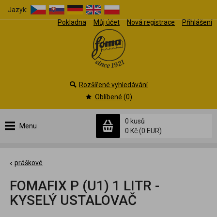
Jazyk:
Pokladna
Můj účet
Nová registrace
Přihlášení
Rozšířené vyhledávání
Oblíbené (0)
0 kusů
Menu
0 Kč
(0 EUR)
práškové
FOMAFIX P (U1) 1 LITR -
KYSELÝ USTALOVAČ