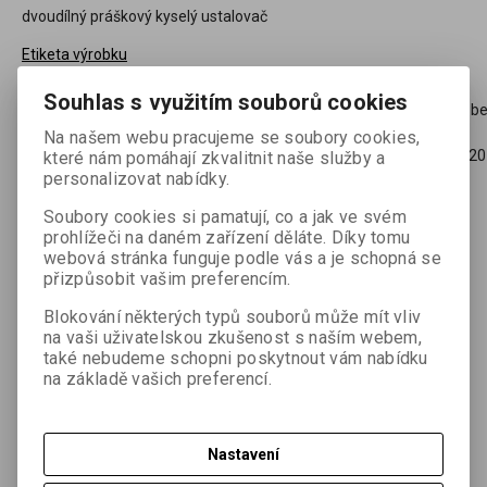
dvoudílný práškový kyselý ustalovač
Etiketa výrobku
Souhlas s využitím souborů cookies
(Vaše cena b
120,69 Kč
(5,08 EUR)
DPH:
Na našem webu pracujeme se soubory cookies,
99,74 Kč
(4,20
které nám pomáhají zkvalitnit naše služby a
personalizovat nabídky.

ks
Přidat do košíku
Soubory cookies si pamatují, co a jak ve svém

prohlížeči na daném zařízení děláte. Díky tomu
webová stránka funguje podle vás a je schopná se
Přidat do oblíbených
Tisk
přizpůsobit vašim preferencím.
Blokování některých typů souborů může mít vliv
na vaši uživatelskou zkušenost s naším webem,
také nebudeme schopni poskytnout vám nabídku
na základě vašich preferencí.
Podrobný popis
Nastavení
Dvoudílný práškový kyselý ustalovač. Pro ruční zpracování
všech druhů černobílých filmů i fotopapírů.