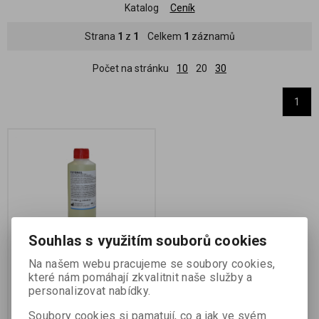
Katalog
Ceník
Strana
1
z
1
Celkem
1
záznamů
Počet na stránku
10
20
30
1
Souhlas s využitím souborů cookies
FOTONAL 250 ML
Na našem webu pracujeme se soubory cookies,
které nám pomáhají zkvalitnit naše služby a
Katalogové číslo:
72403
personalizovat nabídky.
koncentrovaný roztok smáčedla
Etiketa výrobku
Soubory cookies si pamatují, co a jak ve svém