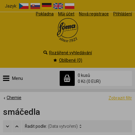
Jazyk:
Pokladna
Můj účet
Nová registrace
Přihlášení
Rozšířené vyhledávání
Oblíbené (0)
0 kusů
Menu
0 Kč
(0 EUR)
Chemie
Zobrazit filtr
smáčedla
Řadit podle:
(Data vytvoření)