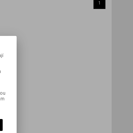
1
jí
m
kou
ám