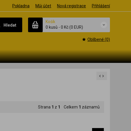
Pokladna
Můj účet
Nová registrace
Přihlášení
Košík
Hledat
0 kusů
-
0 Kč
(0 EUR)
Oblíbené (0)
Strana
1
z
1
Celkem
1
záznamů