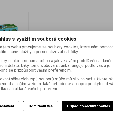
hlas s využitím souborů cookies
ašem webu pracujeme se soubory cookies, které nám pomáha
litnit naše služby a personalizovat nabídky.
400/120 - 6x9
ory cookies si pamatují, co a jak ve svém prohlížeči na dané
zení děláte. Díky tomu webová stránka funguje podle vás a je
pná se přizpůsobit vašim preferencím.
:
14741
vní ortochromatický
ování některých typů souborů může mít vliv na vaši uživatels
ivosti ISO 400/27° Z
šenost s naším webem, také nebudeme schopni poskytnout v
 případných skvrn
dku na základě vašich preferencí.
kapkách se
pracování vypraný
roztoku smáčedla
min. dvojnásobnou
u jiných druhů
astavení
Odmítnout vše
Přijmout všechny cookies
 lt nejlépe
y.