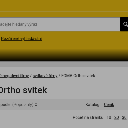
Rozšířené vyhledávání
é negativní filmy
/
svitkové filmy
/
FOMA Ortho svitek
rtho svitek
 podle:
(Popularity)
Katalog
Ceník
Počet na stránku
10
20
30