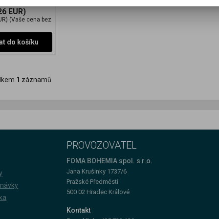
26 EUR)
UR)
(Vaše cena bez
at do košíku
lkem
1
záznamů
PROVOZOVATEL
FOMA BOHEMIA spol. s r.o.
Jana Krušinky 1737/6
y
Pražské Předměstí
dnávky
500 02 Hradec Králové
ka
Kontakt