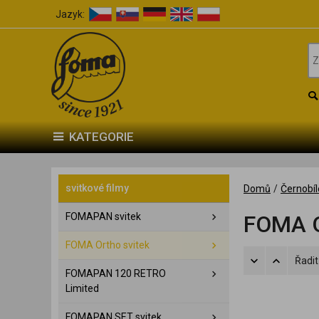
Jazyk:
KATEGORIE
svitkové filmy
Domů
/
Černobíl
FOMAPAN svitek
FOMA O
FOMA Ortho svitek
Řadit
FOMAPAN 120 RETRO
Limited
FOMAPAN SET svitek