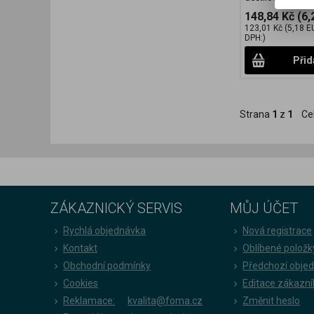
148,84 Kč
(6,
123,01 Kč
(5,18 E
DPH:)
Přid
Strana
1
z
1
Ce
ZÁKAZNICKÝ SERVIS
MŮJ ÚČET
Rychlá objednávka
Nová registrace
Kontakt
Oblíbené položk
Obchodní podmínky
Předchozí obje
Cookies
Editace zákazní
Reklamace:
kvalita@foma.cz
Změnit heslo