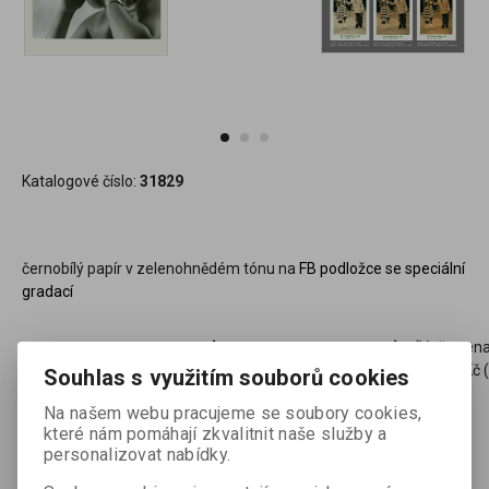
Katalogové číslo:
31829
černobílý papír v zelenohnědém tónu na
FB podložce se speciální
gradací
773,21 Kč
(32,53 EUR)
(Vaše cena
639,02 Kč
(
Souhlas s využitím souborů cookies

Na našem webu pracujeme se soubory cookies,
ks
Přidat do košíku
které nám pomáhají zkvalitnit naše služby a

personalizovat nabídky.
Přidat do oblíbených
Tisk