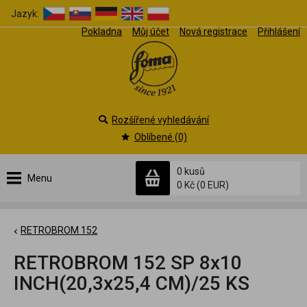
Jazyk:
Pokladna
Můj účet
Nová registrace
Přihlášení
Rozšířené vyhledávání
Oblíbené (0)
0 kusů
Menu
0 Kč
(0 EUR)
RETROBROM 152
RETROBROM 152 SP 8x10
INCH(20,3x25,4 CM)/25 KS