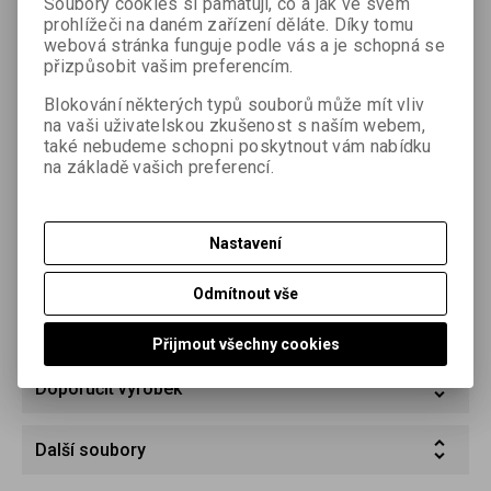
Soubory cookies si pamatují, co a jak ve svém
prohlížeči na daném zařízení děláte. Díky tomu
webová stránka funguje podle vás a je schopná se
přizpůsobit vašim preferencím.
Blokování některých typů souborů může mít vliv
na vaši uživatelskou zkušenost s naším webem,
Podrobný popis
také nebudeme schopni poskytnout vám nabídku
na základě vašich preferencí.
Nastavení
Parametry
Odmítnout vše
Dotaz na výrobek
Přijmout všechny cookies
Doporučit výrobek
Další soubory