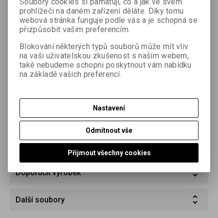
Soubory cookies si pamatují, co a jak ve svém
prohlížeči na daném zařízení děláte. Díky tomu
webová stránka funguje podle vás a je schopná se
přizpůsobit vašim preferencím.
Blokování některých typů souborů může mít vliv
na vaši uživatelskou zkušenost s naším webem,
Podrobný popis
také nebudeme schopni poskytnout vám nabídku
na základě vašich preferencí.
Nastavení
Parametry
Odmítnout vše
Dotaz na výrobek
Přijmout všechny cookies
Doporučit výrobek
Další soubory