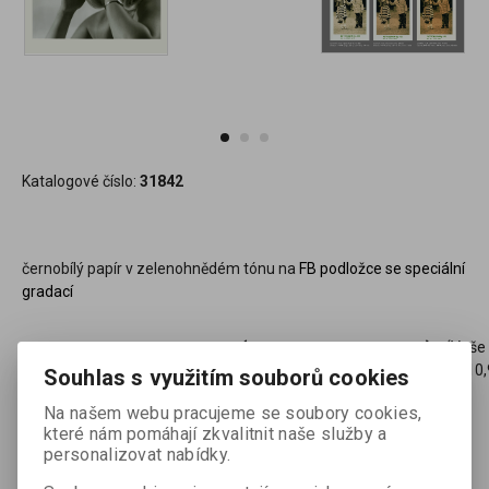
Katalogové číslo:
31842
černobílý papír v zelenohnědém tónu na
FB podložce se speciální
gradací
1 707,25 Kč
(71,82 EUR)
(Vaše
1 410,
Souhlas s využitím souborů cookies

Na našem webu pracujeme se soubory cookies,
ks
Přidat do košíku
které nám pomáhají zkvalitnit naše služby a

personalizovat nabídky.
Přidat do oblíbených
Tisk