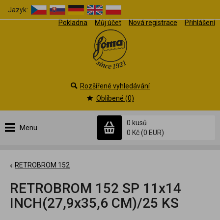
Jazyk:
Pokladna
Můj účet
Nová registrace
Přihlášení
Rozšířené vyhledávání
Oblíbené (0)
0 kusů
Menu
0 Kč
(0 EUR)
RETROBROM 152
RETROBROM 152 SP 11x14
INCH(27,9x35,6 CM)/25 KS