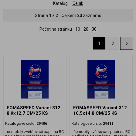
Katalog
Ceník
Strana
1
z
2
Celkem
20
záznamů
Počet na stránku
10
20
30
1
2
FOMASPEED Variant 312
FOMASPEED Variant 312
8,9x12,7 CM/25 KS
10,5x14,8 CM/25 KS
Katalogové číslo:
29406
Katalogové číslo:
29411
černobílý zvětšovací papír na RC
černobílý zvětšovací papír na RC