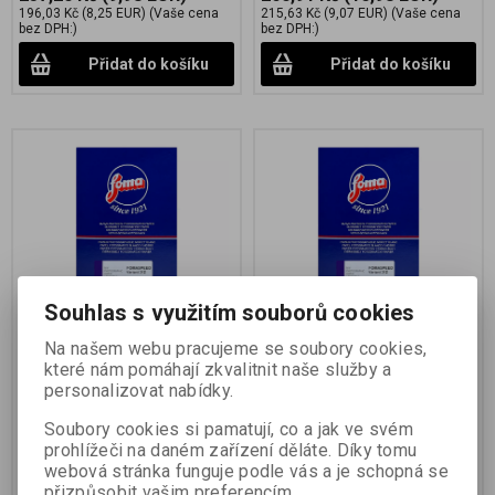
196,03 Kč
(8,25 EUR)
(Vaše cena
215,63 Kč
(9,07 EUR)
(Vaše cena
bez DPH:)
bez DPH:)
Přidat do košíku
Přidat do košíku
Souhlas s využitím souborů cookies
FOMASPEED Variant 312
FOMASPEED Variant 312
24x30,5 CM/ 10 KS
17,8x24 CM/25 KS
Na našem webu pracujeme se soubory cookies,
které nám pomáhají zkvalitnit naše služby a
Katalogové číslo:
29433
Katalogové číslo:
29425
personalizovat nabídky.
černobílý zvětšovací papír na RC
černobílý zvětšovací papír na RC
podložce s proměnnou gradací
podložce s proměnnou gradací
Soubory cookies si pamatují, co a jak ve svém
prohlížeči na daném zařízení děláte. Díky tomu
388,17 Kč
(16,33 EUR)
432,77 Kč
(18,21 EUR)
webová stránka funguje podle vás a je schopná se
320,80 Kč
(13,50 EUR)
(Vaše cena
357,66 Kč
(15,05 EUR)
(Vaše cena
bez DPH:)
bez DPH:)
přizpůsobit vašim preferencím.