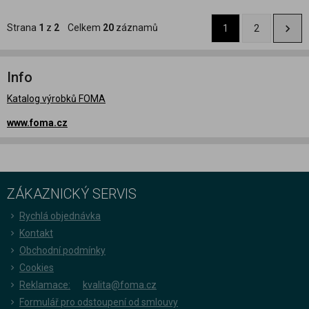
Strana
1
z
2
Celkem
20
záznamů
1
2
Info
Katalog výrobků FOMA
www.foma.cz
ZÁKAZNICKÝ SERVIS
Rychlá objednávka
Kontakt
Obchodní podmínky
Cookies
Reklamace:
kvalita@foma.cz
Formulář pro odstoupení od smlouvy