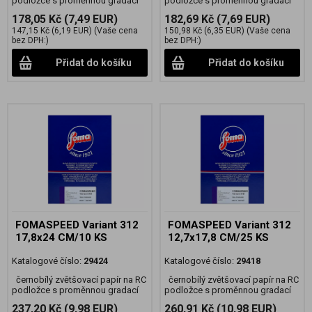
podložce s proměnnou gradací
podložce s proměnnou gradací
178,05 Kč
(7,49 EUR)
182,69 Kč
(7,69 EUR)
147,15 Kč
(6,19 EUR)
(Vaše cena
150,98 Kč
(6,35 EUR)
(Vaše cena
bez DPH:)
bez DPH:)
Přidat do košíku
Přidat do košíku
FOMASPEED Variant 312
FOMASPEED Variant 312
17,8x24 CM/10 KS
12,7x17,8 CM/25 KS
Katalogové číslo:
29424
Katalogové číslo:
29418
černobílý zvětšovací papír na RC
černobílý zvětšovací papír na RC
podložce s proměnnou gradací
podložce s proměnnou gradací
237,20 Kč
(9,98 EUR)
260,91 Kč
(10,98 EUR)