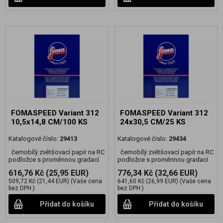
FOMASPEED Variant 312
FOMASPEED Variant 312
10,5x14,8 CM/100 KS
24x30,5 CM/25 KS
Katalogové číslo:
29413
Katalogové číslo:
29434
černobílý zvětšovací papír na RC
černobílý zvětšovací papír na RC
podložce s proměnnou gradací
podložce s proměnnou gradací
616,76 Kč
(25,95 EUR)
776,34 Kč
(32,66 EUR)
509,72 Kč
(21,44 EUR)
(Vaše cena
641,60 Kč
(26,99 EUR)
(Vaše cena
bez DPH:)
bez DPH:)
Přidat do košíku
Přidat do košíku