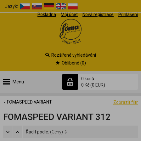
Jazyk:
Pokladna
Můj účet
Nová registrace
Přihlášení
Rozšířené vyhledávání
Oblíbené (0)
0 kusů
Menu
0 Kč
(0 EUR)
FOMASPEED VARIANT
Zobrazit filtr
FOMASPEED VARIANT 312
Řadit podle:
(Ceny)