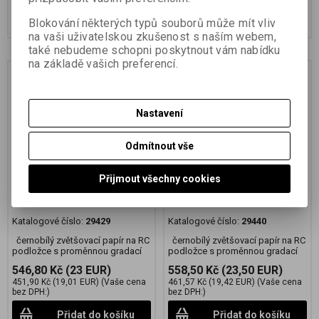
Přidat do košíku
Přidat do košíku
Blokování některých typů souborů může mít vliv
na vaši uživatelskou zkušenost s naším webem,
také nebudeme schopni poskytnout vám nabídku
na základě vašich preferencí.
Nastavení
Odmítnout vše
Přijmout všechny cookies
FOMASPEED Variant 312
FOMASPEED Variant 312
20,3x25,4 CM/25 KS
30,5x40,6 CM/10 KS
Katalogové číslo:
29429
Katalogové číslo:
29440
černobílý zvětšovací papír na RC
černobílý zvětšovací papír na RC
podložce s proměnnou gradací
podložce s proměnnou gradací
546,80 Kč
(23 EUR)
558,50 Kč
(23,50 EUR)
451,90 Kč
(19,01 EUR)
(Vaše cena
461,57 Kč
(19,42 EUR)
(Vaše cena
bez DPH:)
bez DPH:)
Přidat do košíku
Přidat do košíku