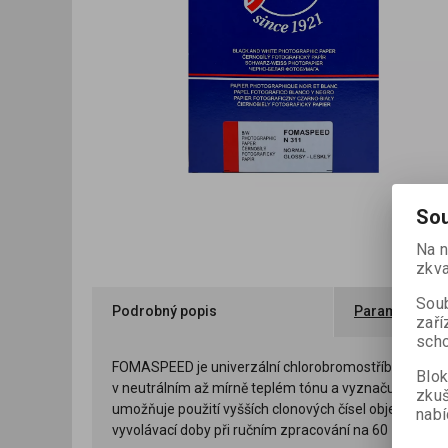
Sou
Na n
zkva
Soub
Podrobný popis
Parametry
zaří
scho
FOMASPEED je univerzální chlorobromostříbrný černo
Blok
v neutrálním až mírně teplém tónu a vyznačuje se velm
zku
umožňuje použití vyšších clonových čísel objektivu i p
nabí
vyvolávací doby při ručním zpracování na 60 – 90 s při