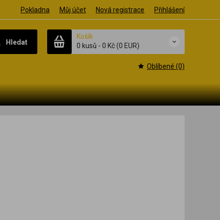
Pokladna
Můj účet
Nová registrace
Přihlášení
Košík
Hledat
0 kusů
-
0 Kč
(0 EUR)
Oblíbené (0)