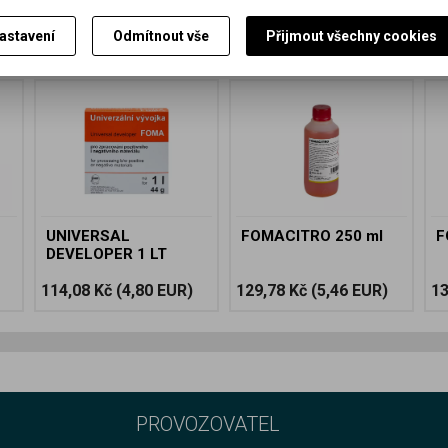
astavení
Odmítnout vše
Přijmout všechny cookies
UNIVERSAL
FOMACITRO 250 ml
F
DEVELOPER 1 LT
114,08 Kč
(4,80 EUR)
129,78 Kč
(5,46 EUR)
13
PROVOZOVATEL