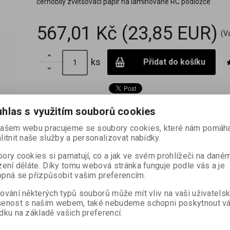
černobílý zvětšovací papír na laminované RC podložce
567,01 Kč
(23,85 EUR)
(V

ks
Přidat do košíku

hlas s využitím souborů cookies
ašem webu pracujeme se soubory cookies, které nám pomáha
litnit naše služby a personalizovat nabídky.
ory cookies si pamatují, co a jak ve svém prohlížeči na dané
Dotaz na výrobek
Doporučit výrob
zení děláte. Díky tomu webová stránka funguje podle vás a je
pná se přizpůsobit vašim preferencím.
bílý zvětšovací papír na podložce oboustranně laminované polyetyléne
ování některých typů souborů může mít vliv na vaši uživatels
i bohatou stupnicí polotónů od zářivě bílé až po sytě černou. Jeho vysok
šenost s naším webem, také nebudeme schopni poskytnout v
ři zvětšování na velký formát. Emulzní vrstva obsahuje vyvolávací látky, 
dku na základě vašich preferencí.
 teplotě 20 °C.