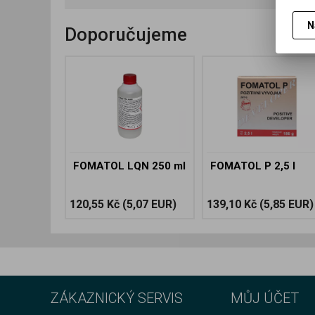
N
Doporučujeme
FOMATOL LQN 250 ml
FOMATOL P 2,5 l
120,55 Kč
(5,07 EUR)
139,10 Kč
(5,85 EUR)
ZÁKAZNICKÝ SERVIS
MŮJ ÚČET