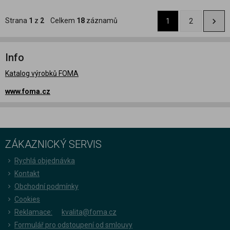
Strana
1
z
2
Celkem
18
záznamů
1
2
Info
Katalog výrobků FOMA
www.foma.cz
ZÁKAZNICKÝ SERVIS
Rychlá objednávka
Kontakt
Obchodní podmínky
Cookies
Reklamace:
kvalita@foma.cz
Formulář pro odstoupení od smlouvy