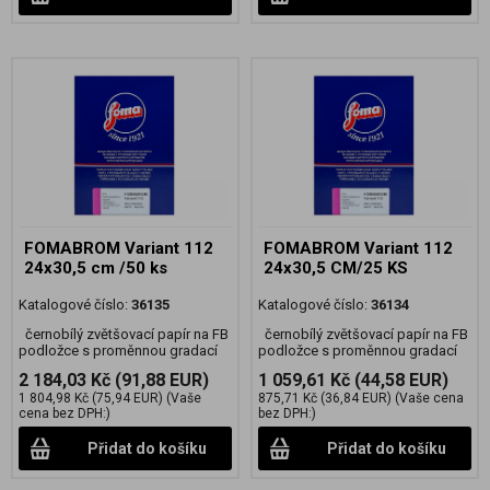
FOMABROM Variant 112
FOMABROM Variant 112
24x30,5 cm /50 ks
24x30,5 CM/25 KS
Katalogové číslo:
36135
Katalogové číslo:
36134
černobílý zvětšovací papír na FB
černobílý zvětšovací papír na FB
podložce s proměnnou gradací
podložce s proměnnou gradací
2 184,03 Kč
(91,88 EUR)
1 059,61 Kč
(44,58 EUR)
1 804,98 Kč
(75,94 EUR)
(Vaše
875,71 Kč
(36,84 EUR)
(Vaše cena
cena bez DPH:)
bez DPH:)
Přidat do košíku
Přidat do košíku