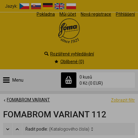
Jazyk:
Pokladna
Můj účet
Nová registrace
Přihlášení
Rozšířené vyhledávání
Oblíbené (0)
0 kusů
Menu
0 Kč
(0 EUR)
FOMABROM VARIANT
Zobrazit filtr
FOMABROM VARIANT 112
Řadit podle:
(Katalogového čísla)