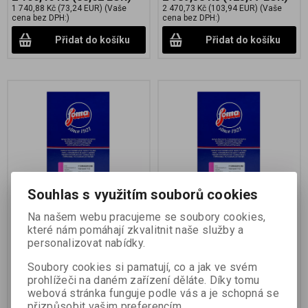
1 740,88 Kč
(73,24 EUR)
(Vaše
2 470,73 Kč
(103,94 EUR)
(Vaše
cena bez DPH:)
cena bez DPH:)
Přidat do košíku
Přidat do košíku
Souhlas s využitím souborů cookies
FOMABROM Variant 112
FOMABROM Variant 112
40,6x50,8 CM/10 KS
30,5x40,6 cm /10 ks
Na našem webu pracujeme se soubory cookies,
které nám pomáhají zkvalitnit naše služby a
Katalogové číslo:
36144
Katalogové číslo:
36143
personalizovat nabídky.
černobílý zvětšovací papír na FB
černobílý zvětšovací papír na FB
podložce s proměnnou gradací
podložce s proměnnou gradací
Soubory cookies si pamatují, co a jak ve svém
prohlížeči na daném zařízení děláte. Díky tomu
1 488,55 Kč
(62,62 EUR)
795,59 Kč
(33,47 EUR)
webová stránka funguje podle vás a je schopná se
1 230,21 Kč
(51,76 EUR)
(Vaše
657,51 Kč
(27,66 EUR)
(Vaše cena
cena bez DPH:)
bez DPH:)
přizpůsobit vašim preferencím.