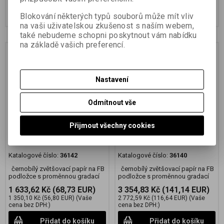
Přidat do košíku
Přidat do košíku
Blokování některých typů souborů může mít vliv
na vaši uživatelskou zkušenost s naším webem,
také nebudeme schopni poskytnout vám nabídku
na základě vašich preferencí.
Nastavení
Odmítnout vše
Přijmout všechny cookies
FOMABROM Variant 112
FOMABROM Variant 112
27,9x35,6 CM/25 KS
30,5x40,6 cm /50 ks
Katalogové číslo:
36142
Katalogové číslo:
36140
černobílý zvětšovací papír na FB
černobílý zvětšovací papír na FB
podložce s proměnnou gradací
podložce s proměnnou gradací
1 633,62 Kč
(68,73 EUR)
3 354,83 Kč
(141,14 EUR)
1 350,10 Kč
(56,80 EUR)
(Vaše
2 772,59 Kč
(116,64 EUR)
(Vaše
cena bez DPH:)
cena bez DPH:)
Přidat do košíku
Přidat do košíku