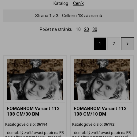
Katalog
Ceník
Strana
1
z
2
Celkem
18
záznamů
Počet na stránku
10
20
30
1
2
FOMABROM Variant 112
FOMABROM Variant 112
108 CM/30 BM
108 CM/10 BM
Katalogové číslo:
36194
Katalogové číslo:
36192
černobílý zvětšovací papír na FB
černobílý zvětšovací papír na FB