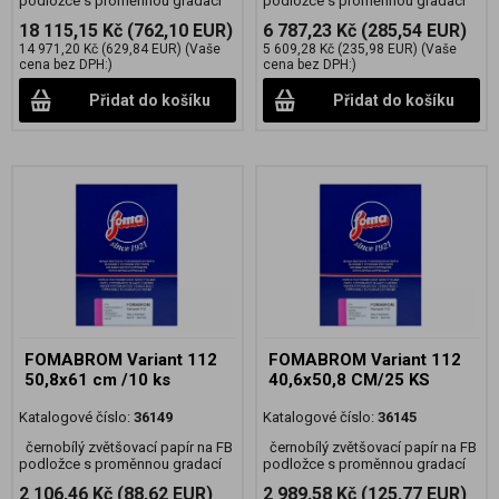
podložce s proměnnou gradací
podložce s proměnnou gradací
18 115,15 Kč
(762,10 EUR)
6 787,23 Kč
(285,54 EUR)
14 971,20 Kč
(629,84 EUR)
(Vaše
5 609,28 Kč
(235,98 EUR)
(Vaše
cena bez DPH:)
cena bez DPH:)
Přidat do košíku
Přidat do košíku
FOMABROM Variant 112
FOMABROM Variant 112
50,8x61 cm /10 ks
40,6x50,8 CM/25 KS
Katalogové číslo:
36149
Katalogové číslo:
36145
černobílý zvětšovací papír na FB
černobílý zvětšovací papír na FB
podložce s proměnnou gradací
podložce s proměnnou gradací
2 106,46 Kč
(88,62 EUR)
2 989,58 Kč
(125,77 EUR)