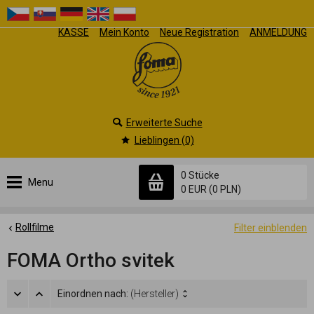
KASSE
Mein Konto
Neue Registration
ANMELDUNG
Erweiterte Suche
Lieblingen (0)
0 Stücke
Menu
0 EUR
(0 PLN)
Rollfilme
Filter einblenden
FOMA Ortho svitek
Einordnen nach:
(Hersteller)