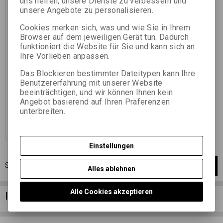
uns helfen, unsere Dienste zu verbessern und
Empfindlichkeit ISO 400/27° Um
mögliche Flecken nach
unsere Angebote zu personalisieren.
eingetrockneten Tropfen zu
beseitigen, empfiehlt es sich, den
Cookies merken sich, was und wie Sie in Ihrem
gewaschenen Film nach der
Browser auf dem jeweiligen Gerät tun. Dadurch
Verarbeitung in die Fotonal-
Netzmittellösung zu tauchen. Und
funktioniert die Website für Sie und kann sich an
das mit min. doppelt so hohe
Ihre Vorlieben anpassen.
Konzentration wie bei anderen
Filmtypen: 10 - 20 ml/1 Liter
Das Blockieren bestimmter Dateitypen kann Ihre
vorzugsweise destilliertes
Benutzererfahrung mit unserer Website
Wasser.
beeinträchtigen, und wir können Ihnen kein
6,26 EUR
(27,310 PLN)
Angebot basierend auf Ihren Präferenzen
5,18 EUR
(22,600 PLN)
(Ihr Preiss
unterbreiten.
ohne Ust.:)
Im Warenkorb
zugeben
Einstellungen
Seite
1
von
1
Gesamt
1
Aufzeichnungen
1
Alles ablehnen
Alle Cookies akzeptieren
Info-Spalte