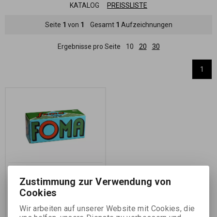
KATALOG
PREISSLISTE
Seite
1
von
1
Gesamt
1
Aufzeichnungen
Ergebnisse pro Seite
10
20
30
1
FOMA Ortho 400/120 -
Zustimmung zur Verwendung von
6x9 CM /rolfilm/
Cookies
Katalognummer:
14741
Wir arbeiten auf unserer Website mit Cookies, die
Schwarzweißnegativorthorollfilm