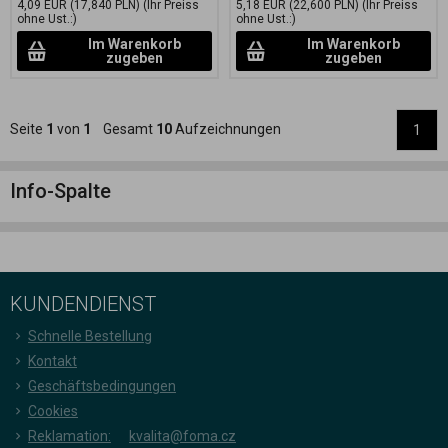
4,09 EUR
(17,840 PLN)
(Ihr Preiss
5,18 EUR
(22,600 PLN)
(Ihr Preiss
ohne Ust.:)
ohne Ust.:)
Im Warenkorb
Im Warenkorb
zugeben
zugeben
Seite
1
von
1
Gesamt
10
Aufzeichnungen
1
Info-Spalte
KUNDENDIENST
Schnelle Bestellung
Kontakt
Geschäftsbedingungen
Cookies
Reklamation:
kvalita@foma.cz