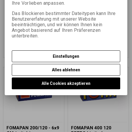
Ihre Vorlieben anpassen.
Das Blockieren bestimmter Dateitypen kann Ihre
Benutzererfahrung mit unserer Website
beeinträchtigen, und wir können Ihnen kein
Angebot basierend auf Ihren Präferenzen
4,16 EUR
(18,150 PLN)
5,79 EUR
(25,260 PLN)
unterbreiten.
3,44 EUR
(15,010 PLN)
(Ihr Preiss
4,79 EUR
(20,900 PLN)
(Ihr Preiss
ohne Ust.:)
ohne Ust.:)
Im Warenkorb
Im Warenkorb
zugeben
zugeben
Einstellungen
Alles ablehnen
Alle Cookies akzeptieren
FOMAPAN 200/120 - 6x9
FOMAPAN 400 120