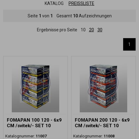
KATALOG
PREISSLISTE
Seite
1
von
1
Gesamt
10
Aufzeichnungen
Ergebnisse pro Seite
10
20
30
1
FOMAPAN 100 120 - 6x9
FOMAPAN 200 120 - 6x9
CM /svitek/- SET 10
CM /svitek/- SET 10
Katalognummer:
11007
Katalognummer:
11008