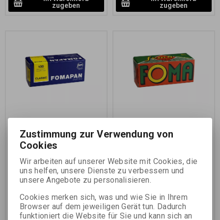
zugeben
zugeben
FOMAPAN 100/120 - 6x9
FOMAPAN 200 120
Zustimmung zur Verwendung von
CM /svitek/
RETRO Limited
Cookies
Katalognummer:
11161
Katalognummer:
11360
Wir arbeiten auf unserer Website mit Cookies, die
uns helfen, unsere Dienste zu verbessern und
Schwarzweißnegativrollfilm
Schwarzweißnegativrollfilm
Empfindlichkeit ISO 100/21°
Empfindlichkeit ISO 200/24°
unsere Angebote zu personalisieren.
Cookies merken sich, was und wie Sie in Ihrem
Browser auf dem jeweiligen Gerät tun. Dadurch
funktioniert die Website für Sie und kann sich an