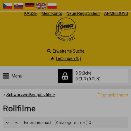
KASSE
Mein Konto
Neue Registration
ANMELDUNG
Erweiterte Suche
Lieblingen (0)
0 Stücke
Menu
0 EUR
(0 PLN)
Schwarzweißnegativfilme
Filter einblenden
Rollfilme
Einordnen nach:
(Katalognummer)