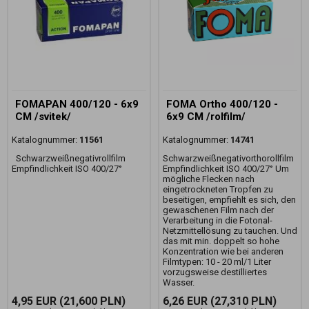
FOMAPAN 400/120 - 6x9
FOMA Ortho 400/120 -
CM /svitek/
6x9 CM /rolfilm/
Katalognummer:
11561
Katalognummer:
14741
Schwarzweißnegativrollfilm
Schwarzweißnegativorthorollfilm
Empfindlichkeit ISO 400/27°
Empfindlichkeit ISO 400/27° Um
mögliche Flecken nach
eingetrockneten Tropfen zu
beseitigen, empfiehlt es sich, den
gewaschenen Film nach der
Verarbeitung in die Fotonal-
Netzmittellösung zu tauchen. Und
das mit min. doppelt so hohe
Konzentration wie bei anderen
Filmtypen: 10 - 20 ml/1 Liter
vorzugsweise destilliertes
Wasser.
4,95 EUR
(21,600 PLN)
6,26 EUR
(27,310 PLN)