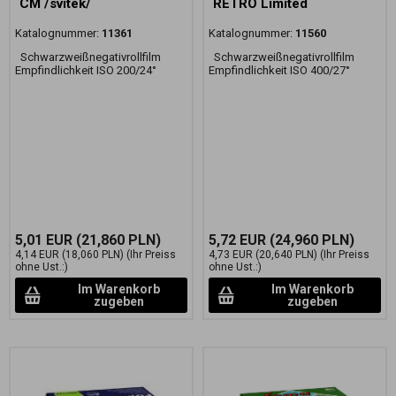
CM /svitek/
RETRO Limited
Katalognummer:
11361
Katalognummer:
11560
Schwarzweißnegativrollfilm
Schwarzweißnegativrollfilm
Empfindlichkeit ISO 200/24°
Empfindlichkeit ISO 400/27°
5,01 EUR
(21,860 PLN)
5,72 EUR
(24,960 PLN)
4,14 EUR
(18,060 PLN)
(Ihr Preiss
4,73 EUR
(20,640 PLN)
(Ihr Preiss
ohne Ust.:)
ohne Ust.:)
Im Warenkorb
Im Warenkorb
zugeben
zugeben