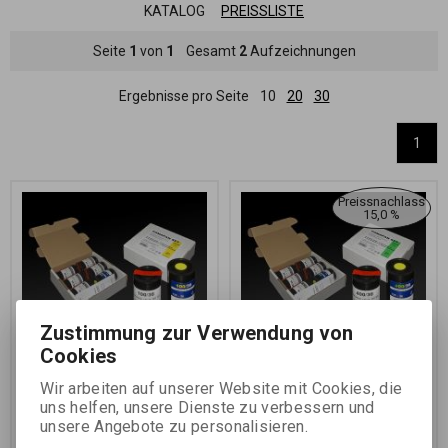
KATALOG
PREISSLISTE
Seite
1
von
1
Gesamt
2
Aufzeichnungen
Ergebnisse pro Seite
10
20
30
1
Preissnachlass
15,0 %
Zustimmung zur Verwendung von
Cookies
FOMAPAN 100 - 135
FOMAPAN 400 - 135
set.6x film 35 mm/36 on
set.6x film 35 mm/36 on
Wir arbeiten auf unserer Website mit Cookies, die
spool + 1 cartrige
spool + 1 cartrige
uns helfen, unsere Dienste zu verbessern und
unsere Angebote zu personalisieren.
Katalognummer:
11023
Katalognummer:
11024