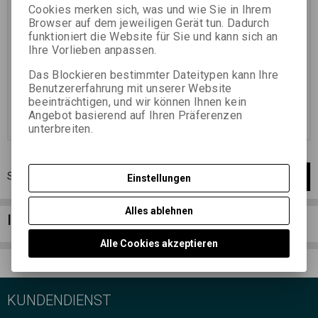
Set mit 5 Filmen auf einer
Set mit 5 Filmen auf einer
Cookies merken sich, was und wie Sie in Ihrem
Mittelspule + 1 Film auf einer
Mittelspule + 1 Film auf einer
Browser auf dem jeweiligen Gerät tun. Dadurch
Spule in einer Kassette zur
Spule in einer Kassette zur
funktioniert die Website für Sie und kann sich an
Mehrfachverwendung,
Mehrfachverwendung,
Empfindlichkeit 100
Empfindlichkeit 400
Ihre Vorlieben anpassen.
28,22 EUR
(123,120 PLN)
25,54 EUR
(111,430 PLN)
Das Blockieren bestimmter Dateitypen kann Ihre
23,32 EUR
(101,750 PLN)
(Ihr
30,05 EUR
Benutzererfahrung mit unserer Website
Preiss ohne Ust.:)
21,11 EUR
(92,100 PLN)
(Ihr Preiss
ohne Ust.:)
beeinträchtigen, und wir können Ihnen kein
Angebot basierend auf Ihren Präferenzen
Im Warenkorb
Im Warenkorb
zugeben
zugeben
unterbreiten.
Seite
1
von
1
Gesamt
2
Aufzeichnungen
1
Einstellungen
Alles ablehnen
Info-Spalte
Alle Cookies akzeptieren
KUNDENDIENST