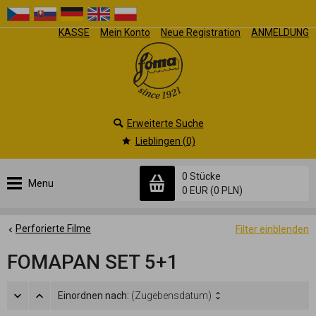
KASSE
Mein Konto
Neue Registration
ANMELDUNG
Erweiterte Suche
Lieblingen (0)
0 Stücke
Menu
0 EUR
(0 PLN)
Perforierte Filme
Filter einblenden
FOMAPAN SET 5+1
Einordnen nach:
(Zugebensdatum)