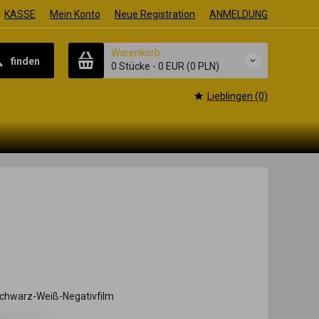
KASSE
Mein Konto
Neue Registration
ANMELDUNG
Warenkorb
finden
0 Stücke
-
0 EUR
(0 PLN)
Lieblingen (0)
 Schwarz-Weiß-Negativfilm