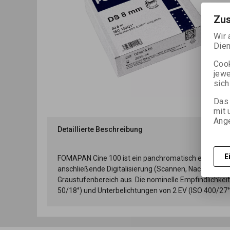
Zu
Wir 
Dien
Cook
jewe
sich
Das 
mit 
Ange
Detaillierte Beschreibung
Ab
E
FOMAPAN Cine 100 ist ein panchromatisch empfindlich
anschließende Digitalisierung (Scannen, Nachbearbei
Graustufenbereich aus. Die nominelle Empfindlichkeit 
50/18°) und Unterbelichtungen von 2 EV (ISO 400/27°