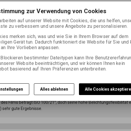
39,16 EUR
(170,860 PL
stimmung zur Verwendung von Cookies
arbeiten auf unserer Website mit Cookies, die uns helfen, uns

ks
Im Warenkorb zugebe
ste zu verbessern und unsere Angebote zu personalisieren.

ies merken sich, was und wie Sie in Ihrem Browser auf dem
iligen Gerät tun. Dadurch funktioniert die Website für Sie und
 an Ihre Vorlieben anpassen.
Blockieren bestimmter Dateitypen kann Ihre Benutzererfahru
unserer Website beeinträchtigen, und wir können Ihnen kein
bot basierend auf Ihren Präferenzen unterbreiten.
frage nach dem Produkt
Das Produkt empfe
instellungen
Alles ablehnen
Alle Cookies akzeptier
er Schwarzweiß-Negativfilm. Er ist primär für die Aufnahme mit einer
tung) vorgesehen. Er zeichnet sich durch geringe Körnigkeit, hohe Auf
des Films beträgt ISO 100/21°, doch seine hohe Belichtungsflexibilität
) sehr gute Ergebnisse.