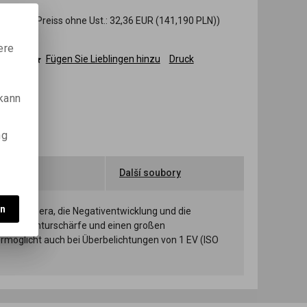
N)
(Ihr Preiss ohne Ust.:
32,36 EUR
(141,190 PLN)
)
ere
n
Fügen Sie Lieblingen hinzu
Druck
 kann
ng
hlen
Další soubory
en
 Filmkamera, die Negativentwicklung und die
lösung, Konturschärfe und einen großen
 ermöglicht auch bei Überbelichtungen von 1 EV (ISO