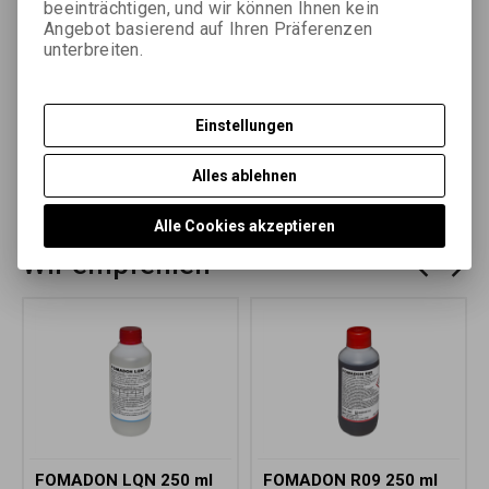
Parameter
beeinträchtigen, und wir können Ihnen kein
Angebot basierend auf Ihren Präferenzen
unterbreiten.
Abfrage nach dem Produkt
Das Produkt empfehlen
Einstellungen
Alles ablehnen
Další soubory
Alle Cookies akzeptieren
Wir empfehlen
FOMADON LQN 250 ml
FOMADON R09 250 ml