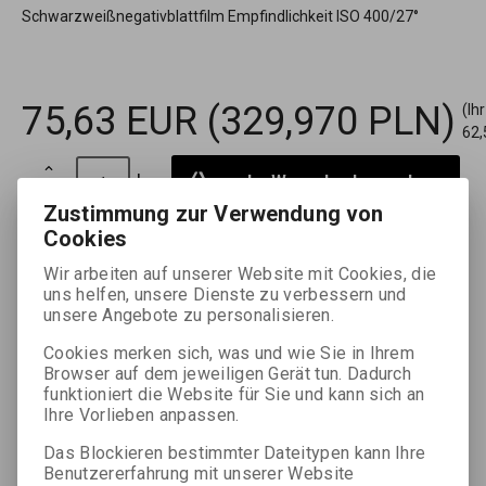
Schwarzweißnegativblattfilm Empfindlichkeit ISO 400/27°
75,63 EUR
(329,970 PLN)
(Ih
62,

ks
Im Warenkorb zugeben

Zustimmung zur Verwendung von
Cookies
Fügen Sie Lieblingen hinzu
Druck
Wir arbeiten auf unserer Website mit Cookies, die
uns helfen, unsere Dienste zu verbessern und
unsere Angebote zu personalisieren.
Cookies merken sich, was und wie Sie in Ihrem
Browser auf dem jeweiligen Gerät tun. Dadurch
Detaillierte Beschreibung
funktioniert die Website für Sie und kann sich an
Ihre Vorlieben anpassen.
Das Blockieren bestimmter Dateitypen kann Ihre
Benutzererfahrung mit unserer Website