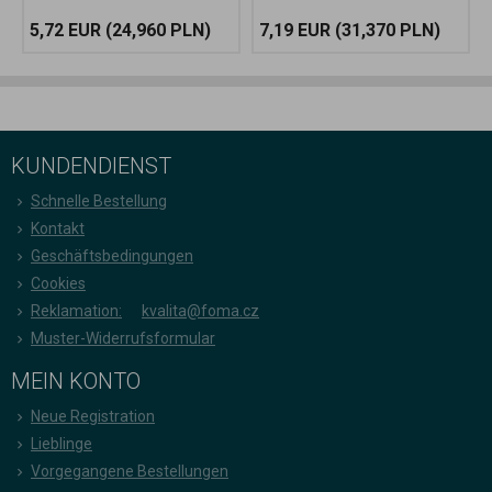
5,72 EUR
(24,960 PLN)
7,19 EUR
(31,370 PLN)
KUNDENDIENST
Schnelle Bestellung
Kontakt
Geschäftsbedingungen
Cookies
Reklamation:
kvalita@foma.cz
Muster-Widerrufsformular
MEIN KONTO
Neue Registration
Lieblinge
Vorgegangene Bestellungen