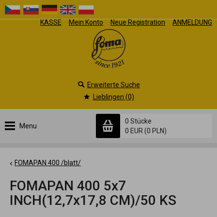
KASSE
Mein Konto
Neue Registration
ANMELDUNG
Erweiterte Suche
Lieblingen (0)
0 Stücke
Menu
0 EUR
(0 PLN)
FOMAPAN 400 /blatt/
FOMAPAN 400 5x7
INCH(12,7x17,8 CM)/50 KS