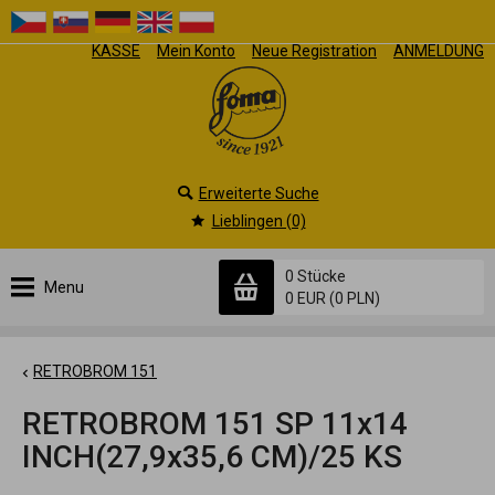
KASSE
Mein Konto
Neue Registration
ANMELDUNG
Erweiterte Suche
Lieblingen (0)
0 Stücke
Menu
0 EUR
(0 PLN)
RETROBROM 151
RETROBROM 151 SP 11x14
INCH(27,9x35,6 CM)/25 KS