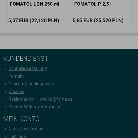
FOMATOL LQN 250 ml
FOMATOL P 2,5 l
5,07 EUR
(22,120 PLN)
5,85 EUR
(25,520 PLN)
KUNDENDIENST
Schnelle Bestellung
Kontakt
Geschäftsbedingungen
Cookies
Reklamation:
kvalita@foma.cz
Muster-Widerrufsformular
MEIN KONTO
Neue Registration
Lieblinge