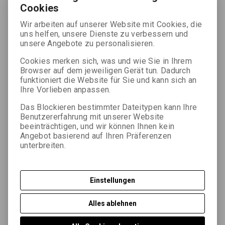
Cookies
Wir arbeiten auf unserer Website mit Cookies, die
uns helfen, unsere Dienste zu verbessern und
unsere Angebote zu personalisieren.
Cookies merken sich, was und wie Sie in Ihrem
Detaillierte Beschreibung
Browser auf dem jeweiligen Gerät tun. Dadurch
funktioniert die Website für Sie und kann sich an
RETROBROM Sp ist ein einzigartiges Schwarzweiß-
Ihre Vorlieben anpassen.
Silberbromiodidpapier auf dickem Barytpapier (FB). Es
Das Blockieren bestimmter Dateitypen kann Ihre
zeichnet sich durch eine feine Rasterung, flexible Belichtung
Benutzererfahrung mit unserer Website
und Entwicklung, eine feine Körnung und einen warmen,
beeinträchtigen, und wir können Ihnen kein
grünlich-braunen Ton des entwickelten Silberbildes aus,
Angebot basierend auf Ihren Präferenzen
dessen Grundton sanft grünlich-gelblich getönt ist. Dank
unterbreiten.
seiner mittleren Lichtempfindlichkeit eignet es sich auch für
Kontaktkopien und Vergrößerungen, selbst in großen
Formaten. Der besondere warme Ton macht dieses Papier
Einstellungen
ideal für Arbeiten im Retro-Stil, insbesondere für die
Porträtfotografie, aber auch für andere Genres wie Stillleben,
Alles ablehnen
Landschaftsfotografie, Struktur- und Detailfotografie,
Abstraktion usw.