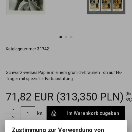
Katalognummer
31742
Schwarz-weißes Papier in einem grünlich-braunen Ton auf FB-
Träger mit spezieller Farbabstufung
71,82 EUR
(313,350 PLN)
(Ih
59,

ks
Im Warenkorb zugeben

Fügen Sie Lieblingen hinzu
Druck
Zustimmung zur Verwendung von