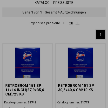
KATALOG
PREISSLISTE
Seite
1
von
1
Gesamt
4
Aufzeichnungen
Ergebnisse pro Seite
10
20
30
1
RETROBROM 151 SP
RETROBROM 151 SP
11x14 INCH(27,9x35,6
30,5x40,6 CM/10 KS
CM)/25 KS
Katalognummer:
31742
Katalognummer:
31743