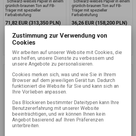
Schwarz-weißes Papier in einem
Schwarz-weißes Papier in einem
grünlich-braunen Ton auf FB-
grünlich-braunen Ton auf FB-
Träger mit spezieller
Träger mit spezieller
Farbabstufung
Farbabstufung
71,82 EUR
(313,350 PLN)
36,26 EUR
(158,200 PLN)
59,36 EUR
(258,990 PLN)
(Ihr
29,96 EUR
(130,720 PLN)
(Ihr
Preiss ohne Ust.:)
Preiss ohne Ust.:)
Zustimmung zur Verwendung von
Cookies
Im Warenkorb
Im Warenkorb
zugeben
zugeben
Wir arbeiten auf unserer Website mit Cookies, die
uns helfen, unsere Dienste zu verbessern und
unsere Angebote zu personalisieren.
Preissnachlass
Cookies merken sich, was und wie Sie in Ihrem
10,0 %
Browser auf dem jeweiligen Gerät tun. Dadurch
funktioniert die Website für Sie und kann sich an
Ihre Vorlieben anpassen.
Das Blockieren bestimmter Dateitypen kann Ihre
Benutzererfahrung mit unserer Website
beeinträchtigen, und wir können Ihnen kein
RETROBROM 151 SP
RETROBROM 151 SP
Angebot basierend auf Ihren Präferenzen
16x20 INCH(40,6x50,8
50,8x61 CM/10 KS
unterbreiten.
CM)/25 KS