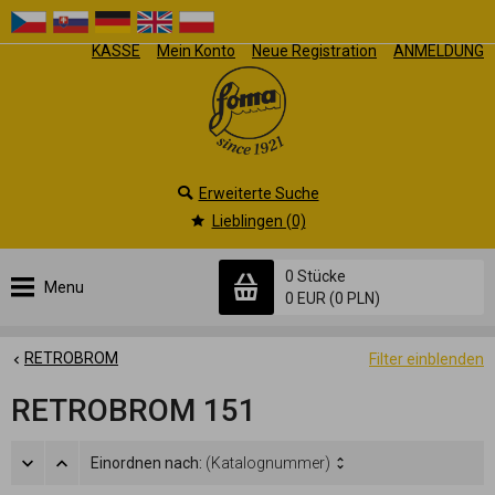
KASSE
Mein Konto
Neue Registration
ANMELDUNG
Erweiterte Suche
Lieblingen (0)
0 Stücke
Menu
0 EUR
(0 PLN)
RETROBROM
Filter einblenden
RETROBROM 151
Einordnen nach:
(Katalognummer)