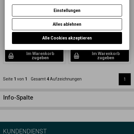
Katalognummer:
31745
Katalognummer:
31749
Einstellungen
Schwarz-weißes Papier in einem
Schwarz-weißes Papier in einem
grünlich-braunen Ton auf FB-
grünlich-braunen Ton auf FB-
Träger mit spezieller
Träger mit spezieller
Alles ablehnen
Farbabstufung
Farbabstufung
128,72 EUR
(561,610 PLN)
77,44 EUR
(337,870 PLN)
106,38 EUR
(464,140 PLN)
(Ihr
86,04 EUR
Alle Cookies akzeptieren
Preiss ohne Ust.:)
64 EUR
(279,230 PLN)
(Ihr Preiss
ohne Ust.:)
Im Warenkorb
Im Warenkorb
zugeben
zugeben
Seite
1
von
1
Gesamt
4
Aufzeichnungen
1
Info-Spalte
KUNDENDIENST