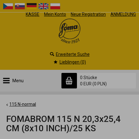
KASSE
Mein Konto
Neue Registration
ANMELDUNG
Erweiterte Suche
Lieblingen (0)
0 Stücke
Menu
0 EUR
(0 PLN)
115 N-normal
FOMABROM 115 N 20,3x25,4
CM (8x10 INCH)/25 KS