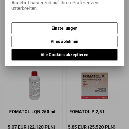
Abfrage nach dem Produkt
Angebot basierend auf Ihren Präferenzen
unterbreiten.
Das Produkt empfehlen
Einstellungen
Další soubory
Alles ablehnen
Wir empfehlen
Alle Cookies akzeptieren
FOMATOL LQN 250 ml
FOMATOL P 2,5 l
5,07 EUR
(22,120 PLN)
5,85 EUR
(25,520 PLN)