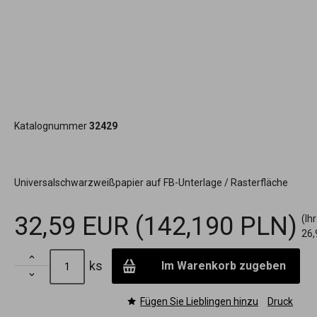
Katalognummer
32429
Universalschwarzweißpapier auf FB-Unterlage / Rasterfläche
32,59 EUR
(142,190 PLN)
(Ih
26,

ks
Im Warenkorb zugeben

Fügen Sie Lieblingen hinzu
Druck