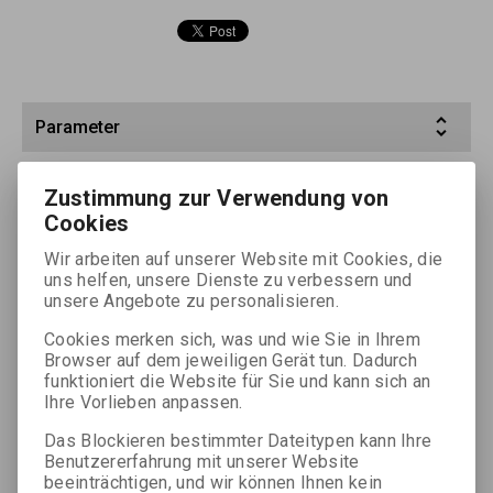
Parameter
Parameter
Wert
Zustimmung zur Verwendung von
Cookies
Abmessung
20,3x25,4
Blattanzahl
25 ks (st)
Wir arbeiten auf unserer Website mit Cookies, die
uns helfen, unsere Dienste zu verbessern und
Unterlage
barytovaná papírová (papier-
unsere Angebote zu personalisieren.
baryttiert)
Cookies merken sich, was und wie Sie in Ihrem
Farbe
extra bílá (extraweiß)
Browser auf dem jeweiligen Gerät tun. Dadurch
funktioniert die Website für Sie und kann sich an
Glanzgrad/Struktur
pololesklý/rastr
Ihre Vorlieben anpassen.
(halbglänzend/Raster)
Das Blockieren bestimmter Dateitypen kann Ihre
Gradation
N-normální (N-normal)
Benutzererfahrung mit unserer Website
beeinträchtigen, und wir können Ihnen kein