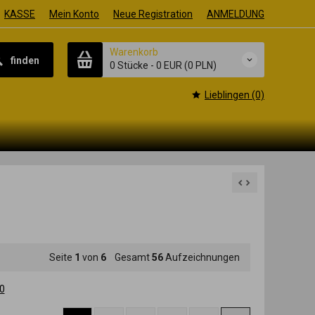
KASSE
Mein Konto
Neue Registration
ANMELDUNG
Warenkorb
finden
0 Stücke
-
0 EUR
(0 PLN)
Lieblingen (0)
Seite
1
von
6
Gesamt
56
Aufzeichnungen
0