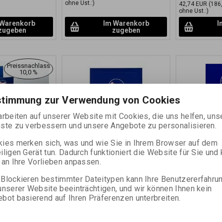
ohne Ust.:)
42,74 EUR
(186
ohne Ust.:)
 Warenkorb
Im Warenkorb
I
zugeben
zugeben
Preissnachlass
10,0 %
stimmung zur Verwendung von Cookies
arbeiten auf unserer Website mit Cookies, die uns helfen, uns
ste zu verbessern und unsere Angebote zu personalisieren.
ies merken sich, was und wie Sie in Ihrem Browser auf dem
iligen Gerät tun. Dadurch funktioniert die Website für Sie und
112 C
FOMABROM 141 N
FOMABROM
 an Ihre Vorlieben anpassen.
M/25 KS
chamois 50,8x61 CM/10 KS
10,5x14,8 
Blockieren bestimmter Dateitypen kann Ihre Benutzererfahru
unserer Website beeinträchtigen, und wir können Ihnen kein
00138
Katalognummer:
33606
Katalognumme
bot basierend auf Ihren Präferenzen unterbreiten.
zweißpapier auf
Schwarz-weißes
Universalschw
Vergrößerungspapier auf
FB-Unterlage
Barytbasis im warmen Ton der N-