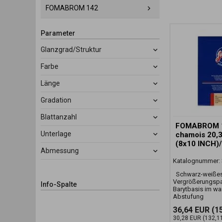
FOMABROM 142
Parameter
Glanzgrad/Struktur
Farbe
Länge
Gradation
Blattanzahl
FOMABROM 
Unterlage
chamois 20,
(8x10 INCH)
Abmessung
Katalognummer:
Schwarz-weiße
Vergrößerungspa
Info-Spalte
Barytbasis im wa
Abstufung
36,64 EUR
(1
30,28 EUR
(132,1