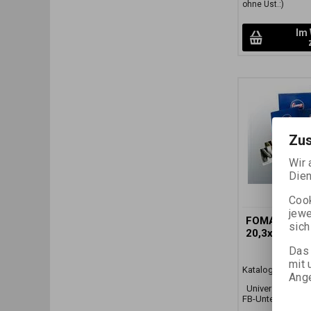
ohne Ust.:)
Im
Zu
Wir 
Dien
Cook
jewe
FOMABROM 
sich
20,3x25,4 C
Das 
mit 
Katalognummer:
Ange
Universalschwar
FB-Unterlage