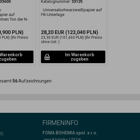
33600
Katalognummer:
33125
s
Universalschwarzweißpapier auf
pier auf
FB-Unterlage
rmen Ton der N-
,900 PLN)
28,20 EUR
(123,040 PLN)
0 PLN)
(Ihr Preiss
23,30 EUR
(101,660 PLN)
(Ihr Preiss
ohne Ust.:)
 Warenkorb
Im Warenkorb
zugeben
zugeben
samt
56
Aufzeichnungen
FIRMENINFO
on
FOMA BOHEMIA spol. s r.o.
Jana Krušinky 1737/6