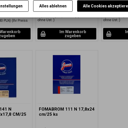
Abstufung
instellungen
Alles ablehnen
Alle Cookies akzeptier
41,010 PLN)
80,40 EUR
(350,790 PLN)
11,18 EUR
(
66,45 EUR
(289,920 PLN)
(Ihr Preiss
9,24 EUR
(40,31
ohne Ust.:)
ohne Ust.:)
40 PLN)
(Ihr Preiss
 Warenkorb
Im Warenkorb
I
zugeben
zugeben
141 N
FOMABROM 111 N 17,8x24
7x17,8 CM/25
cm/25 ks