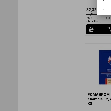
E
32,32 EUR
(1
35,91 EUR
26,71 EUR
(116,5
ohne Ust.:)
Im
FOMABROM 
chamois 12,
KS