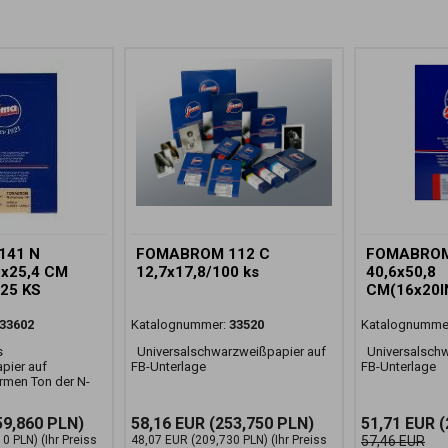
141 N
FOMABROM 112 C
FOMABROM
3x25,4 CM
12,7x17,8/100 ks
40,6x50,8
/25 KS
CM(16x20I
33602
Katalognummer:
33520
Katalognumme
s
Universalschwarzweißpapier auf
Universalschw
pier auf
FB-Unterlage
FB-Unterlage
rmen Ton der N-
59,860 PLN)
58,16 EUR
(253,750 PLN)
51,71 EUR
(
10 PLN)
(Ihr Preiss
48,07 EUR
(209,730 PLN)
(Ihr Preiss
57,46 EUR