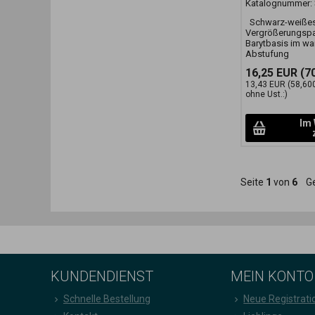
Katalognummer:
Schwarz-weiße
Vergrößerungspa
Barytbasis im wa
Abstufung
16,25 EUR
(70
13,43 EUR
(58,60
ohne Ust.:)
Im
Seite
1
von
6
Ge
KUNDENDIENST
MEIN KONTO
Schnelle Bestellung
Neue Registrati