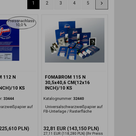
1
2
3
4
5
Preissnachlass
10,0 %
 112 N
FOMABROM 115 N
30,5x40,6 CM(12x16
NCH)/10 KS
INCH)/10 KS
r:
33444
Katalognummer:
32440
arzweißpapier auf
Universalschwarzweißpapier auf
FB-Unterlage / Rasterfläche
225,610 PLN)
32,81 EUR
(143,150 PLN)
27,11 EUR
(118,280 PLN)
(Ihr Preiss