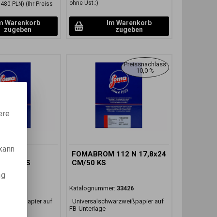
ohne Ust.:)
,480 PLN)
(Ihr Preiss
m Warenkorb
Im Warenkorb
zugeben
zugeben
Preissnachlass
10,0 %
ere
 kann
 112 N
FOMABROM 112 N 17,8x24
CM/25 KS
CM/50 KS
ng
r:
33411
Katalognummer:
33426
arzweißpapier auf
Universalschwarzweißpapier auf
FB-Unterlage