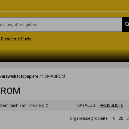
Erweiterte Suche
warzweißfotopapiere
/
FOMABROM
BROM
rdnen nach:
(am meisten)
KATALOG
PREISSLISTE
Ergebnisse pro Seite
10
20
3