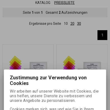
KATALOG
PREISSLISTE
Seite
1
von
1
Gesamt
2
Aufzeichnungen
Ergebnisse pro Seite
10
20
30
1
Zustimmung zur Verwendung von
Cookies
Wir arbeiten auf unserer Website mit Cookies, die
FILTR FOMA Variant
FILTR FOMA Variant
uns helfen, unsere Dienste zu verbessern und
8,9x8,9 cm/2x3 ks
15,2x15,2 cm/2x3 ks
unsere Angebote zu personalisieren.
Katalognummer:
73501
Katalognummer:
73505
Cookies merken sich, was und wie Sie in Ihrem