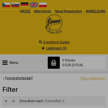
KASSE
Mein Konto
Neue Registration
ANMELDUNG
Erweiterte Suche
Lieblingen (0)
0 Stücke
Menu
0 EUR
(0 PLN)
Fotografenbedarf
Filter einblenden
Filter
Einordnen nach:
(Hersteller)