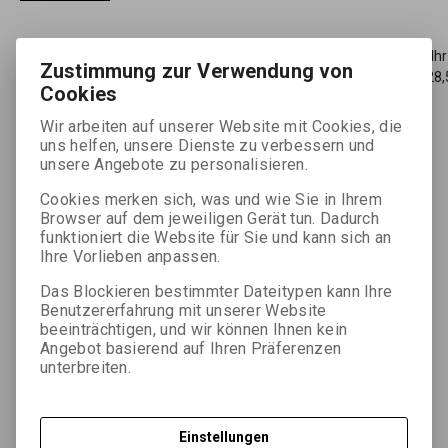
34,56 EUR
(150,790 PLN)
(Ih
Zustimmung zur Verwendung von
28,
Cookies

ks
Im Warenkorb zugeben
Wir arbeiten auf unserer Website mit Cookies, die

uns helfen, unsere Dienste zu verbessern und
unsere Angebote zu personalisieren.
Fügen Sie Lieblingen hinzu
Druck
Cookies merken sich, was und wie Sie in Ihrem
Browser auf dem jeweiligen Gerät tun. Dadurch
funktioniert die Website für Sie und kann sich an
Ihre Vorlieben anpassen.
Das Blockieren bestimmter Dateitypen kann Ihre
Detaillierte Beschreibung
Benutzererfahrung mit unserer Website
beeinträchtigen, und wir können Ihnen kein
Angebot basierend auf Ihren Präferenzen
Flüssigkonzentrat eines Schnellfixierers mit hoher
unterbreiten.
Ergiebigkeit, starker Pufferkapazität und Langzeitstabilität.
Der Schnellfixierer ist für die manuelle und maschinelle
Verarbeitung aller Arten von Schwarzweißfilmen und
Einstellungen
Fotopapieren bestimmt.