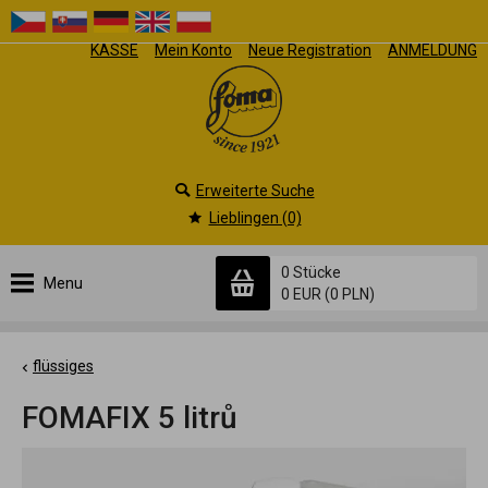
KASSE
Mein Konto
Neue Registration
ANMELDUNG
Erweiterte Suche
Lieblingen (0)
0 Stücke
Menu
0 EUR
(0 PLN)
flüssiges
FOMAFIX 5 litrů