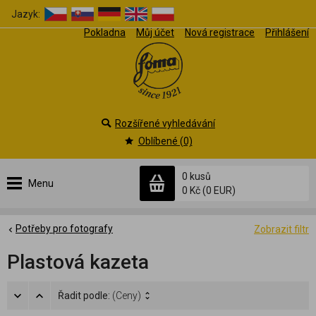
Jazyk:
Pokladna
Můj účet
Nová registrace
Přihlášení
Rozšířené vyhledávání
Oblíbené (0)
0 kusů
Menu
0 Kč
(0 EUR)
Potřeby pro fotografy
Zobrazit filtr
Plastová kazeta
Řadit podle:
(Ceny)