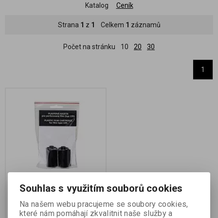
Katalog
Ceník
Strana
1
z
1
Celkem
1
záznamů
Počet na stránku
10
20
30
1
Souhlas s využitím souborů cookies
Plastová kazeta pro
perforovaný film (typ 135)
Na našem webu pracujeme se soubory cookies,
- 2 ks
které nám pomáhají zkvalitnit naše služby a