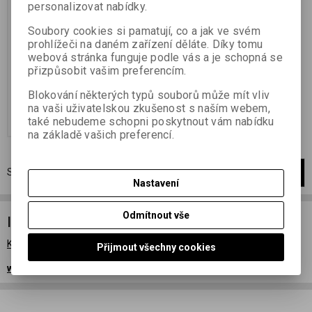
personalizovat nabídky.
Katalogové číslo:
00273
Plastová kazeta pro perforovaný
Soubory cookies si pamatují, co a jak ve svém
film (typ 135) - 2 ks (šroubovací)
prohlížeči na daném zařízení děláte. Díky tomu
Plastic cartridge film 135 - 2 pcs
webová stránka funguje podle vás a je schopná se
(screwing)
přizpůsobit vašim preferencím.
132,50 Kč
(5,57 EUR)
109,50 Kč
(4,61 EUR)
(Vaše cena
Blokování některých typů souborů může mít vliv
bez DPH:)
na vaši uživatelskou zkušenost s naším webem,
Přidat do košíku
také nebudeme schopni poskytnout vám nabídku
na základě vašich preferencí.
Strana
1
z
1
Celkem
1
záznamů
1
Nastavení
Odmítnout vše
Info
Katalog výrobků FOMA
Přijmout všechny cookies
www.foma.cz