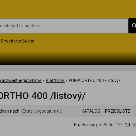
Erweiterte Suche
arzweißnegativfilme
/
Blattfilme
/
FOMA ORTHO 400 /listový/
RTHO 400 /listový/
rdnen nach:
(Erstellungsdatum)
KATALOG
PREISSLISTE
Ergebnisse pro Seite
10
20
3