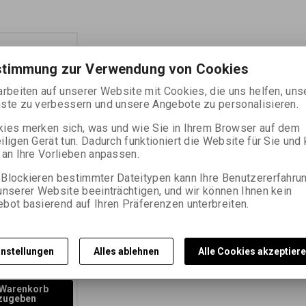
stimmung zur Verwendung von Cookies
arbeiten auf unserer Website mit Cookies, die uns helfen, uns
ste zu verbessern und unsere Angebote zu personalisieren.
ies merken sich, was und wie Sie in Ihrem Browser auf dem
iligen Gerät tun. Dadurch funktioniert die Website für Sie und
 an Ihre Vorlieben anpassen.
 400 4x5
2,7 CM)/25 KS
Blockieren bestimmter Dateitypen kann Ihre Benutzererfahru
unserer Website beeinträchtigen, und wir können Ihnen kein
14742
bot basierend auf Ihren Präferenzen unterbreiten.
gativ-
er Flachfilm,
ISO 400/27°
47,120 PLN)
instellungen
Alles ablehnen
Alle Cookies akzeptier
00 PLN)
(Ihr Preiss
 Warenkorb
zugeben