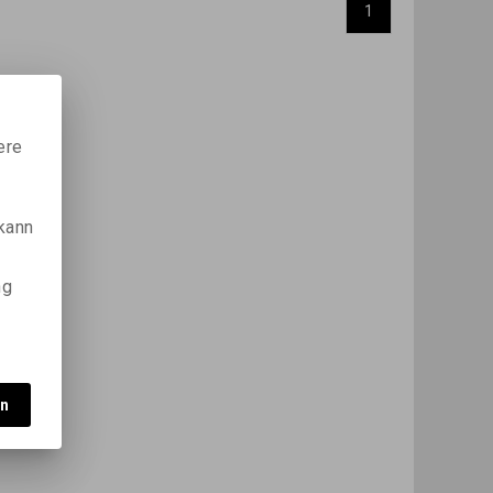
1
ere
 kann
ng
en