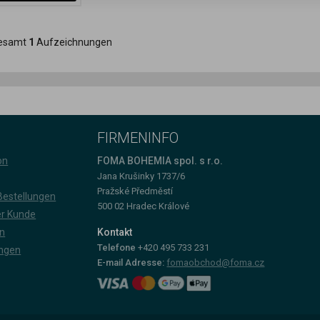
samt
1
Aufzeichnungen
FIRMENINFO
on
FOMA BOHEMIA spol. s r.o.
Jana Krušinky 1737/6
Pražské Předměstí
estellungen
500 02 Hradec Králové
er Kunde
n
Kontakt
Telefone
+420 495 733 231
ungen
E-mail Adresse:
fomaobchod@foma.cz