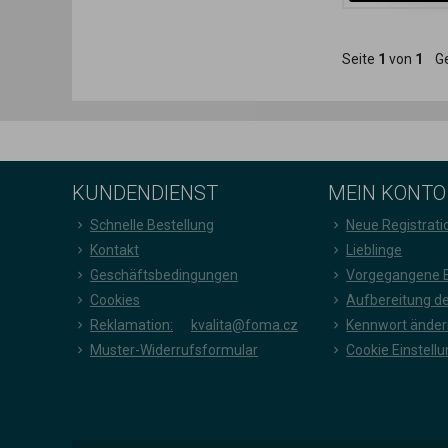
Seite
1
von
1
Ge
KUNDENDIENST
MEIN KONTO
Schnelle Bestellung
Neue Registrati
Kontakt
Lieblinge
Geschäftsbedingungen
Vorgegangene B
Cookies
Aufbereitung d
Reklamation:
kvalita@foma.cz
Kennwort änder
Muster-Widerrufsformular
Cookie Einstell