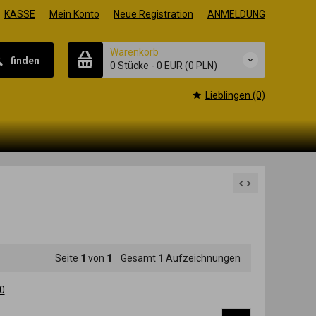
KASSE
Mein Konto
Neue Registration
ANMELDUNG
Warenkorb
finden
0 Stücke
-
0 EUR
(0 PLN)
Lieblingen (0)
Seite
1
von
1
Gesamt
1
Aufzeichnungen
0