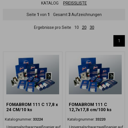
KATALOG
PREISSLISTE
Seite
1
von
1
Gesamt
3
Aufzeichnungen
Ergebnisse pro Seite
10
20
30
1
FOMABROM 111 C 17,8 x
FOMABROM 111 C
24 CM/10 ks
12,7x17,8 cm/100 ks
Katalognummer:
33224
Katalognummer:
33220
Universalschwarzweißpapier auf
Universalschwarzweißpapier auf