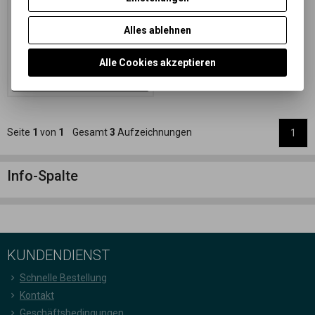
Schwarzweißvergrößerungspapier
auf FB-Unterlage
Alles ablehnen
31,39 EUR
(136,960 PLN)
25,94 EUR
(113,180 PLN)
(Ihr
Preiss ohne Ust.:)
Alle Cookies akzeptieren
Im Warenkorb
zugeben
Seite
1
von
1
Gesamt
3
Aufzeichnungen
1
Info-Spalte
KUNDENDIENST
Schnelle Bestellung
Kontakt
Geschäftsbedingungen