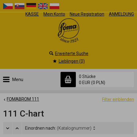
KASSE
Mein Konto
Neue Registration
ANMELDUNG
Erweiterte Suche
Lieblingen (0)
0 Stücke
Menu
0 EUR
(0 PLN)
FOMABROM 111
Filter einblenden
111 C-hart
Einordnen nach:
(Katalognummer)