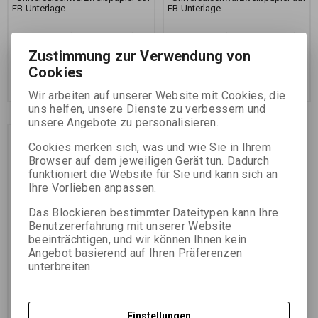
FB-Unterlage
FB-Unterlage
14,98 EUR
(65,360 PLN)
58,16 EUR
(253,750 PLN)
12,38 EUR
(54,010 PLN)
(Ihr Preiss
48,07 EUR
(209,730 PLN)
(Ihr
Zustimmung zur Verwendung von
ohne Ust.:)
Preiss ohne Ust.:)
Cookies
Im Warenkorb
Im Warenkorb
zugeben
zugeben
Wir arbeiten auf unserer Website mit Cookies, die
uns helfen, unsere Dienste zu verbessern und
unsere Angebote zu personalisieren.
Cookies merken sich, was und wie Sie in Ihrem
Browser auf dem jeweiligen Gerät tun. Dadurch
funktioniert die Website für Sie und kann sich an
Ihre Vorlieben anpassen.
Das Blockieren bestimmter Dateitypen kann Ihre
Benutzererfahrung mit unserer Website
beeinträchtigen, und wir können Ihnen kein
Angebot basierend auf Ihren Präferenzen
FOMABROM 111 C
unterbreiten.
8,9x12,7 CM/100 KS
Katalognummer:
33207
Einstellungen