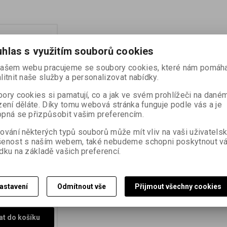
hlas s využitím souborů cookies
ašem webu pracujeme se soubory cookies, které nám pomáha
litnit naše služby a personalizovat nabídky.
ory cookies si pamatují, co a jak ve svém prohlížeči na dané
zení děláte. Díky tomu webová stránka funguje podle vás a je
pná se přizpůsobit vašim preferencím.
SEPIA 2x 250
ování některých typů souborů může mít vliv na vaši uživatels
šenost s naším webem, také nebudeme schopni poskytnout v
:
72204
dku na základě vašich preferencí.
ulázňového
nědý tón) Etiketa
,05 EUR)
astavení
Odmítnout vše
Přijmout všechny cookies
EUR)
(Vaše cena
at do košíku