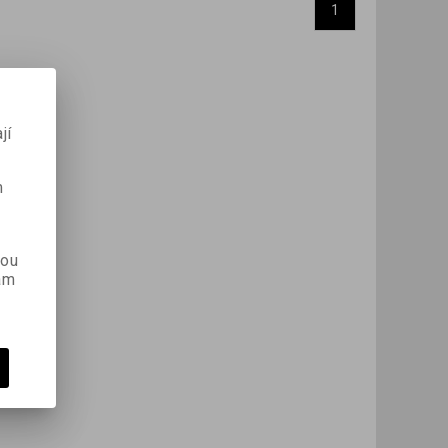
1
jí
m
kou
ám