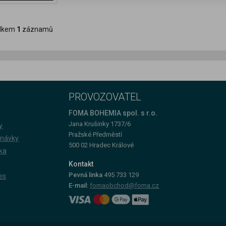
lkem
1
záznamů
PROVOZOVATEL
FOMA BOHEMIA spol. s r.o.
Jana Krušinky 1737/6
y
Pražské Předměstí
dnávky
500 02 Hradec Králové
ka
Kontakt
Pevná linka
495 733 129
es
E-mail:
fomaobchod@foma.cz