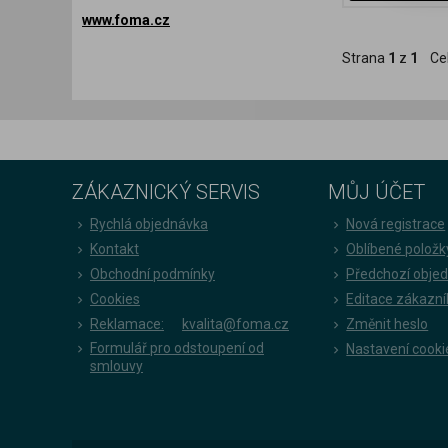
www.foma.cz
Strana
1
z
1
Ce
ZÁKAZNICKÝ SERVIS
MŮJ ÚČET
Rychlá objednávka
Nová registrace
Kontakt
Oblíbené položk
Obchodní podmínky
Předchozí obje
Cookies
Editace zákazní
Reklamace:
kvalita@foma.cz
Změnit heslo
Formulář pro odstoupení od
Nastavení cooki
smlouvy