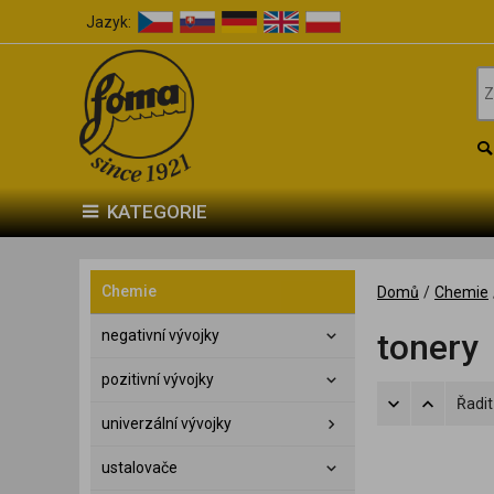
Jazyk:
KATEGORIE
Chemie
Domů
/
Chemie
negativní vývojky
tonery
pozitivní vývojky
Řadit
univerzální vývojky
ustalovače