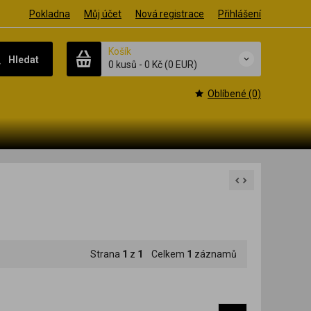
Pokladna
Můj účet
Nová registrace
Přihlášení
Košík
Hledat
0 kusů
-
0 Kč
(0 EUR)
Oblíbené (0)
Strana
1
z
1
Celkem
1
záznamů