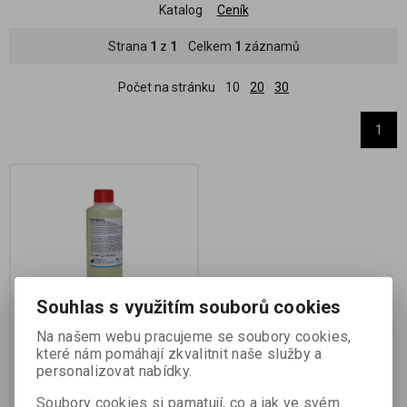
Katalog
Ceník
Strana
1
z
1
Celkem
1
záznamů
Počet na stránku
10
20
30
1
Souhlas s využitím souborů cookies
FOTONAL 250 ML
Na našem webu pracujeme se soubory cookies,
které nám pomáhají zkvalitnit naše služby a
Katalogové číslo:
72403
personalizovat nabídky.
koncentrovaný roztok smáčedla
Etiketa výrobku
Soubory cookies si pamatují, co a jak ve svém