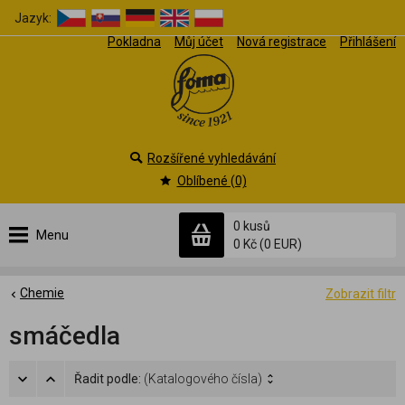
Jazyk:
Pokladna
Můj účet
Nová registrace
Přihlášení
Rozšířené vyhledávání
Oblíbené (0)
0 kusů
Menu
0 Kč
(0 EUR)
Chemie
Zobrazit filtr
smáčedla
Řadit podle:
(Katalogového čísla)