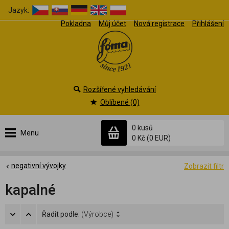
Jazyk:
Pokladna
Můj účet
Nová registrace
Přihlášení
Rozšířené vyhledávání
Oblíbené (0)
0 kusů
Menu
0 Kč
(0 EUR)
negativní vývojky
Zobrazit filtr
kapalné
Řadit podle:
(Výrobce)