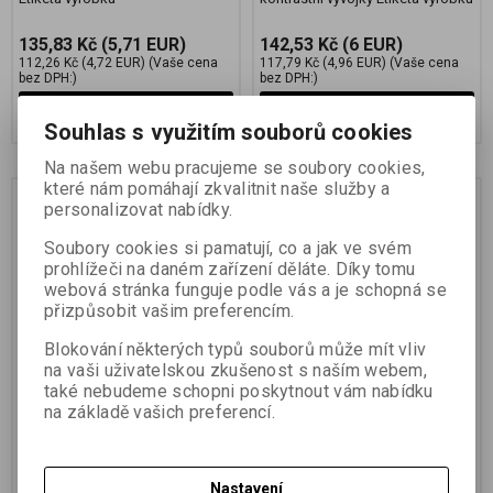
135,83 Kč
(5,71 EUR)
142,53 Kč
(6 EUR)
112,26 Kč
(4,72 EUR)
(Vaše cena
117,79 Kč
(4,96 EUR)
(Vaše cena
bez DPH:)
bez DPH:)
Přidat do košíku
Přidat do košíku
Souhlas s využitím souborů cookies
Na našem webu pracujeme se soubory cookies,
které nám pomáhají zkvalitnit naše služby a
personalizovat nabídky.
Soubory cookies si pamatují, co a jak ve svém
prohlížeči na daném zařízení děláte. Díky tomu
webová stránka funguje podle vás a je schopná se
přizpůsobit vašim preferencím.
Blokování některých typů souborů může mít vliv
na vaši uživatelskou zkušenost s naším webem,
FOMADON R09 250 ml
FOMADON LQN 5 l
také nebudeme schopni poskytnout vám nabídku
Katalogové číslo:
70011
Katalogové číslo:
70016
na základě vašich preferencí.
kapalný koncentrát negativní p-
kapalný koncentrát negativní
aminofenolové vývojky
fenidonhydrochinonové vývojky
(nevhodné pro leteckou
Etiketa výrobku
přepravu) Etiketa výrobku
Nastavení