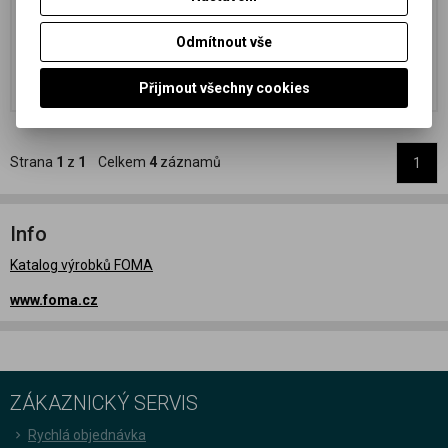
170,91 Kč
(7,19 EUR)
1 119,01 Kč
(47,08 EUR)
141,25 Kč
(5,94 EUR)
(Vaše cena
924,80 Kč
(38,91 EUR)
(Vaše cena
Odmítnout vše
bez DPH:)
bez DPH:)
Přidat do košíku
Přidat do košíku
Přijmout všechny cookies
Strana
1
z
1
Celkem
4
záznamů
1
Info
Katalog výrobků FOMA
www.foma.cz
ZÁKAZNICKÝ SERVIS
Rychlá objednávka