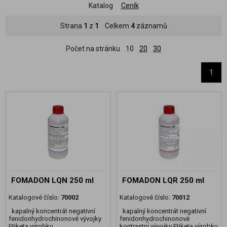
Katalog
Ceník
Strana
1
z
1
Celkem
4
záznamů
Počet na stránku
10
20
30
1
FOMADON LQN 250 ml
FOMADON LQR 250 ml
Katalogové číslo:
70002
Katalogové číslo:
70012
kapalný koncentrát negativní
kapalný koncentrát negativní
fenidonhydrochinonové vývojky
fenidonhydrochinonové
Etiketa výrobku
kontrastní vývojky Etiketa výrobku