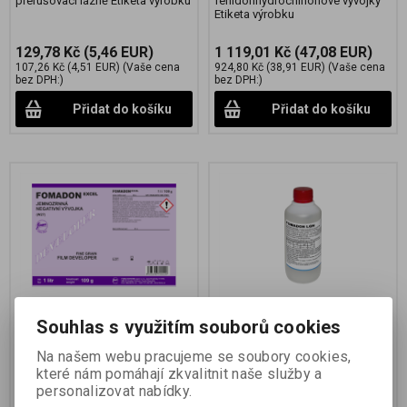
přerušovací lázně Etiketa výrobku
fenidonhydrochinonové vývojky
Etiketa výrobku
129,78 Kč
(5,46 EUR)
1 119,01 Kč
(47,08 EUR)
107,26 Kč
(4,51 EUR)
(Vaše cena
924,80 Kč
(38,91 EUR)
(Vaše cena
bez DPH:)
bez DPH:)
Přidat do košíku
Přidat do košíku
FOMADON EXCEL 1 litr
FOMADON LQN 250 ml
Souhlas s využitím souborů cookies
Na našem webu pracujeme se soubory cookies,
Katalogové číslo:
70022
Katalogové číslo:
70002
které nám pomáhají zkvalitnit naše služby a
personalizovat nabídky.
prášková negativní slabě
kapalný koncentrát negativní
alkalická vývojka Etiketa výrobku
fenidonhydrochinonové vývojky