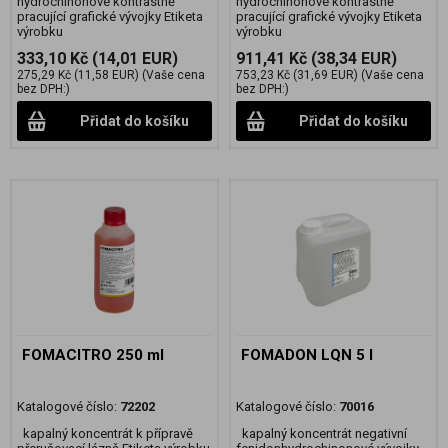
hydrochinonové kontrastně
hydrochinonové kontrastně
pracující grafické vývojky Etiketa
pracující grafické vývojky Etiketa
výrobku
výrobku
333,10 Kč
(14,01 EUR)
911,41 Kč
(38,34 EUR)
275,29 Kč
(11,58 EUR)
(Vaše cena
753,23 Kč
(31,69 EUR)
(Vaše cena
bez DPH:)
bez DPH:)
Přidat do košíku
Přidat do košíku
FOMACITRO 250 ml
FOMADON LQN 5 l
Katalogové číslo:
72202
Katalogové číslo:
70016
kapalný koncentrát k přípravě
kapalný koncentrát negativní