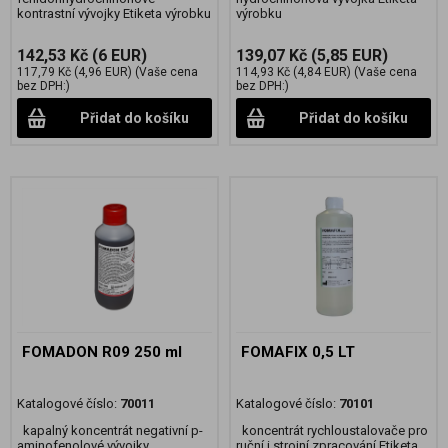
kontrastní vývojky Etiketa výrobku
výrobku
142,53 Kč
(6 EUR)
139,07 Kč
(5,85 EUR)
117,79 Kč
(4,96 EUR)
(Vaše cena
114,93 Kč
(4,84 EUR)
(Vaše cena
bez DPH:)
bez DPH:)
Přidat do košíku
Přidat do košíku
FOMADON R09 250 ml
FOMAFIX 0,5 LT
Katalogové číslo:
70011
Katalogové číslo:
70101
kapalný koncentrát negativní p-
koncentrát rychloustalovače pro
aminofenolové vývojky
ruční i strojní zpracování Etiketa