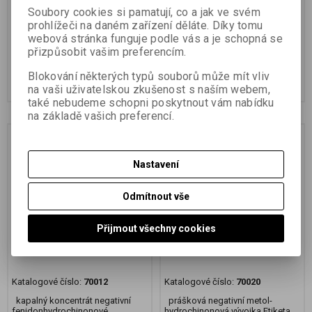
Etiketa výrobku
Soubory cookies si pamatují, co a jak ve svém
prohlížeči na daném zařízení děláte. Díky tomu
webová stránka funguje podle vás a je schopná se
163,43 Kč
(6,88 EUR)
135,83 Kč
(5,71 EUR)
přizpůsobit vašim preferencím.
135,07 Kč
(5,68 EUR)
(Vaše cena
112,26 Kč
(4,72 EUR)
(Vaše cena
bez DPH:)
bez DPH:)
Blokování některých typů souborů může mít vliv
Přidat do košíku
Přidat do košíku
na vaši uživatelskou zkušenost s naším webem,
také nebudeme schopni poskytnout vám nabídku
na základě vašich preferencí.
Nastavení
Odmítnout vše
Přijmout všechny cookies
FOMADON LQR 250 ml
FOMADON P 1 litr
Katalogové číslo:
70012
Katalogové číslo:
70020
kapalný koncentrát negativní
prášková negativní metol-
fenidonhydrochinonové
hydrochinonová vývojka Etiketa