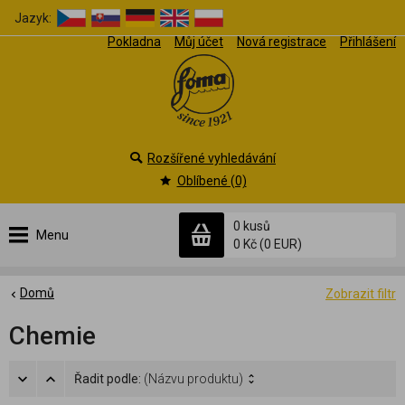
Jazyk:
Pokladna
Můj účet
Nová registrace
Přihlášení
Rozšířené vyhledávání
Oblíbené (0)
0 kusů
Menu
0 Kč
(0 EUR)
Domů
Zobrazit filtr
Chemie
Řadit podle:
(Názvu produktu)