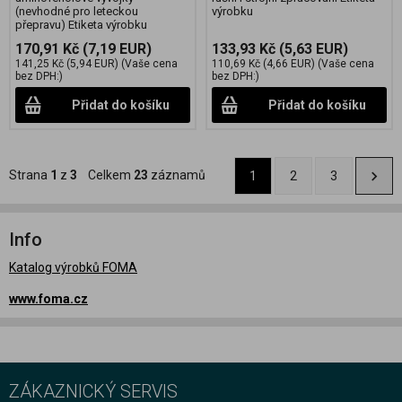
(nevhodné pro leteckou
výrobku
přepravu) Etiketa výrobku
170,91 Kč
(7,19 EUR)
133,93 Kč
(5,63 EUR)
141,25 Kč
(5,94 EUR)
(Vaše cena
110,69 Kč
(4,66 EUR)
(Vaše cena
bez DPH:)
bez DPH:)
Přidat do košíku
Přidat do košíku
Strana
1
z
3
Celkem
23
záznamů
1
2
3
Info
Katalog výrobků FOMA
www.foma.cz
ZÁKAZNICKÝ SERVIS