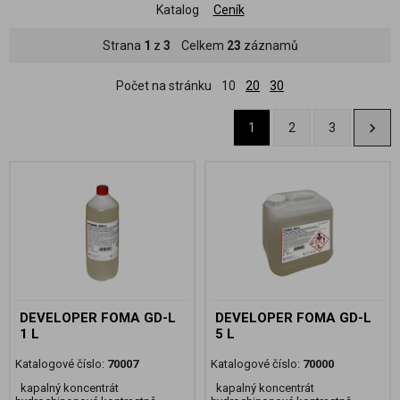
Katalog
Ceník
Strana
1
z
3
Celkem
23
záznamů
Počet na stránku
10
20
30
1
2
3
DEVELOPER FOMA GD-L
DEVELOPER FOMA GD-L
1 L
5 L
Katalogové číslo:
70007
Katalogové číslo:
70000
kapalný koncentrát
kapalný koncentrát