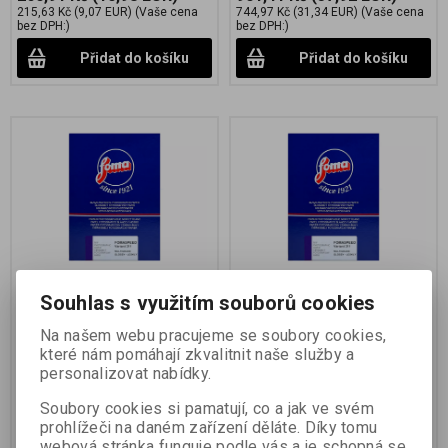
215,63 Kč
(9,07 EUR)
(Vaše cena
744,97 Kč
(31,34 EUR)
(Vaše cena
bez DPH:)
bez DPH:)
Přidat do košíku
Přidat do košíku
FOMASPEED Variant 311
FOMASPEED Variant 311
Souhlas s využitím souborů cookies
17,8x24 CM/10 KS
24x30,5 CM/10 KS
Na našem webu pracujeme se soubory cookies,
Katalogové číslo:
29324
Katalogové číslo:
29333
které nám pomáhají zkvalitnit naše služby a
černobílý zvětšovací papír na RC
černobílý zvětšovací papír na RC
personalizovat nabídky.
podložce s proměnnou gradací
podložce s proměnnou gradací
Soubory cookies si pamatují, co a jak ve svém
237,20 Kč
(9,98 EUR)
388,17 Kč
(16,33 EUR)
prohlížeči na daném zařízení děláte. Díky tomu
196,03 Kč
(8,25 EUR)
(Vaše cena
320,80 Kč
(13,50 EUR)
(Vaše cena
bez DPH:)
bez DPH:)
webová stránka funguje podle vás a je schopná se