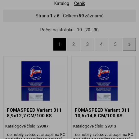
Katalog
Ceník
Strana
1
z
6
Celkem
59
záznamů
Počet na stránku
10
20
30
1
2
3
4
5
FOMASPEED Variant 311
FOMASPEED Variant 311
8,9x12,7 CM/100 KS
10,5x14,8 CM/100 KS
Katalogové číslo:
29307
Katalogové číslo:
29313
černobílý zvětšovací papír na RC
černobílý zvětšovací papír na RC