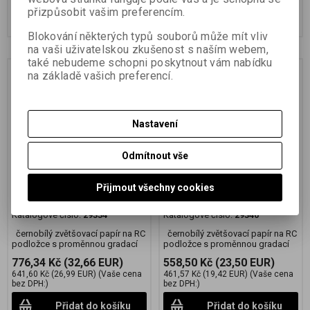
přizpůsobit vašim preferencím.
Přidat do košíku
Přidat do košíku
Blokování některých typů souborů může mít vliv
na vaši uživatelskou zkušenost s naším webem,
také nebudeme schopni poskytnout vám nabídku
na základě vašich preferencí.
Nastavení
Odmítnout vše
FOMASPEED Variant 311
FOMASPEED Variant 311
Přijmout všechny cookies
24x30,5 CM/25 KS
30,5x40,6 CM/10 KS
Katalogové číslo:
29334
Katalogové číslo:
29340
černobílý zvětšovací papír na RC
černobílý zvětšovací papír na RC
podložce s proměnnou gradací
podložce s proměnnou gradací
776,34 Kč
(32,66 EUR)
558,50 Kč
(23,50 EUR)
641,60 Kč
(26,99 EUR)
(Vaše cena
461,57 Kč
(19,42 EUR)
(Vaše cena
bez DPH:)
bez DPH:)
Přidat do košíku
Přidat do košíku