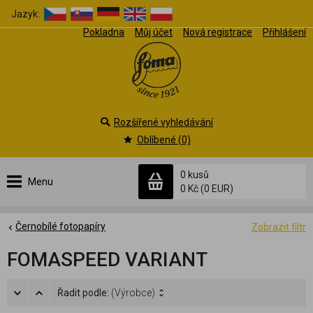
Jazyk:
Pokladna
Můj účet
Nová registrace
Přihlášení
Rozšířené vyhledávání
Oblíbené (0)
0 kusů
Menu
0 Kč
(0 EUR)
Černobílé fotopapíry
Zobrazit filtr
FOMASPEED VARIANT
Řadit podle:
(Výrobce)