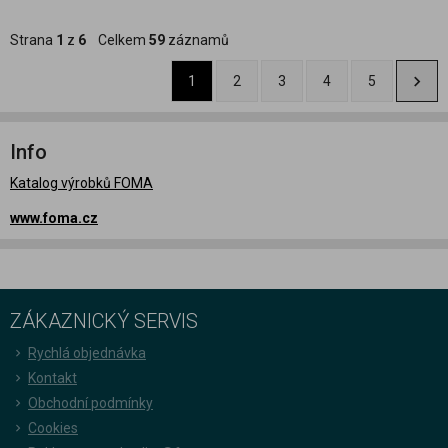
Strana
1
z
6
Celkem
59
záznamů
1
2
3
4
5
Info
Katalog výrobků FOMA
www.foma.cz
ZÁKAZNICKÝ SERVIS
Rychlá objednávka
Kontakt
Obchodní podmínky
Cookies