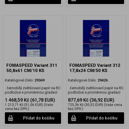
FOMASPEED Variant 311
FOMASPEED Variant 312
50,8x61 CM/10 KS
17,8x24 CM/50 KS
Katalogové číslo:
29349
Katalogové číslo:
29426
černobílý zvětšovací papír na RC
černobílý zvětšovací papír na RC
podložce s proměnnou gradací
podložce s proměnnou gradací
1 468,59 Kč
(61,78 EUR)
877,69 Kč
(36,92 EUR)
1 213,71 Kč
(51,06 EUR)
(Vaše
725,36 Kč
(30,52 EUR)
(Vaše cena
cena bez DPH:)
bez DPH:)
Přidat do košíku
Přidat do košíku