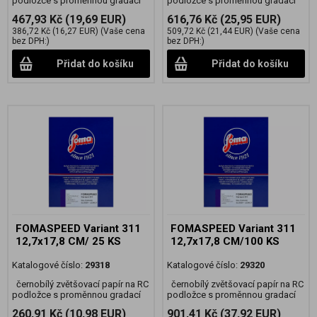
podložce s proměnnou gradací
podložce s proměnnou gradací
467,93 Kč
(19,69 EUR)
616,76 Kč
(25,95 EUR)
386,72 Kč
(16,27 EUR)
(Vaše cena
509,72 Kč
(21,44 EUR)
(Vaše cena
bez DPH:)
bez DPH:)
Přidat do košíku
Přidat do košíku
FOMASPEED Variant 311
FOMASPEED Variant 311
12,7x17,8 CM/ 25 KS
12,7x17,8 CM/100 KS
Katalogové číslo:
29318
Katalogové číslo:
29320
černobílý zvětšovací papír na RC
černobílý zvětšovací papír na RC
podložce s proměnnou gradací
podložce s proměnnou gradací
260,91 Kč
(10,98 EUR)
901,41 Kč
(37,92 EUR)